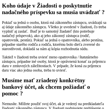
Koho údaje v Žiadosti o poskytnutie
nadačného príspevku sa musia uvádzať ?
Pokiaľ sa jedná o osobu, ktorá má zákonného zástupcu, uvádzajú sa
aj údaje zákonného zástupcu. Všetko je uvedené v žiadosti, čo treba
vyplniť aj zaslať. Buď je to samotný žiadateľ (kto potrebuje
nadačný príspevok), ako aj jeho zákonný zástupca (rodič,
opatrovník, pestún). Pokiaľ sa jedná o opatrovníka, alebo pestúna,
prípadne starého rodiča a rodiča, ktorému bolo dieťa zverené do
starostlivosti, dokladá sa nám aj kópia rozhodnutia súdu.
Taktiež v žiadosti treba uviesť meno opatrovníka / štatutárneho
zástupcu, prípadne iné osoby, ktorá je oprávnená konať za príjemcu
daru v zmluvných záležitostiach. V prípade, že koná za príjemcu
daru viac ako jedna osoba, treba to uviesť.
Musíme mať zriadený konkrétny
bankový účet, ak chcem požiadať o
pomoc ?
Nemusíte. Môžete použiť svoj účet, ak je vedený na predkladateľa
žiadosti/ zákonného zástupcu. V žiadosti podpisujete prehlásenie o