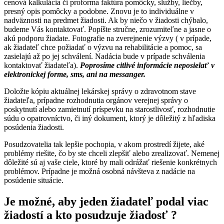
cenová kalkulácia či proforma faktúra pomôcky, služby, liečby,
presný opis pomôcky a podobne. Znovu je to individuálne v
nadväznosti na predmet žiadosti. Ak by niečo v žiadosti chýbalo,
budeme Vás kontaktovať. Popíšte stručne, zrozumiteľne a jasne o
akú podporu žiadate. Fotografie na zverejnenie výzvy ( v prípade,
ak žiadateľ chce požiadať o výzvu na rehabilitácie a pomoc, sa
zasielajú až po jej schválení. Nadácia bude v prípade schválenia
kontaktovať žiadateľa).
Poprosíme citlivé informácie neposielať v
elektronickej forme, sms, ani na messanger.
Doložte kópiu aktuálnej lekárskej správy o zdravotnom stave
žiadateľa, prípadne rozhodnutia orgánov verejnej správy o
poskytnutí alebo zamietnutí príspevku na starostlivosť, rozhodnutie
súdu o opatrovníctvo, či iný dokument, ktorý je dôležitý z hľadiska
posúdenia žiadosti.
Posudzovatelia tak lepšie pochopia, v akom prostredí žijete, aké
problémy riešite, čo by ste chceli zlepšiť alebo zrealizovať. Nemenej
dôležité sú aj vaše ciele, ktoré by mali odrážať riešenie konkrétnych
problémov. Prípadne je možná osobná návšteva z nadácie na
posúdenie situácie.
Je možné, aby jeden žiadateľ podal viac
žiadostí a kto posudzuje žiadosť ?