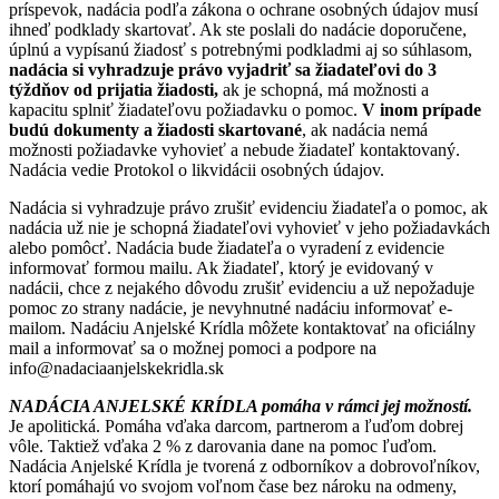
príspevok, nadácia podľa zákona o ochrane osobných údajov musí
ihneď podklady skartovať. Ak ste poslali do nadácie doporučene,
úplnú a vypísanú žiadosť s potrebnými podkladmi aj so súhlasom,
nadácia si vyhradzuje právo vyjadriť sa žiadateľovi do 3
týždňov od prijatia žiadosti,
ak je schopná, má možnosti a
kapacitu splniť žiadateľovu požiadavku o pomoc.
V inom prípade
budú dokumenty a žiadosti skartované
, ak nadácia nemá
možnosti požiadavke vyhovieť a nebude žiadateľ kontaktovaný.
Nadácia vedie Protokol o likvidácii osobných údajov.
Nadácia si vyhradzuje právo zrušiť evidenciu žiadateľa o pomoc, ak
nadácia už nie je schopná žiadateľovi vyhovieť v jeho požiadavkách
alebo pomôcť. Nadácia bude žiadateľa o vyradení z evidencie
informovať formou mailu. Ak žiadateľ, ktorý je evidovaný v
nadácii, chce z nejakého dôvodu zrušiť evidenciu a už nepožaduje
pomoc zo strany nadácie, je nevyhnutné nadáciu informovať e-
mailom. Nadáciu Anjelské Krídla môžete kontaktovať na oficiálny
mail a informovať sa o možnej pomoci a podpore na
info@nadaciaanjelskekridla.sk
NADÁCIA ANJELSKÉ KRÍDLA pomáha v rámci jej možností.
Je apolitická. Pomáha vďaka darcom, partnerom a ľuďom dobrej
vôle. Taktiež vďaka 2 % z darovania dane na pomoc ľuďom.
Nadácia Anjelské Krídla je tvorená z odborníkov a dobrovoľníkov,
ktorí pomáhajú vo svojom voľnom čase bez nároku na odmeny,