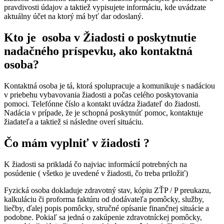
pravdivosti údajov a taktiež vypisujete informáciu, kde uvádzate
aktuálny účet na ktorý má byť dar odoslaný.
Kto je osoba v Žiadosti o poskytnutie
nadačného príspevku, ako kontaktná
osoba?
Kontaktná osoba je tá, ktorá spolupracuje a komunikuje s nadáciou
v priebehu vybavovania žiadosti a počas celého poskytovania
pomoci. Telefónne číslo a kontakt uvádza žiadateľ do žiadosti.
Nadácia v prípade, že je schopná poskytnúť pomoc, kontaktuje
žiadateľa a taktiež si následne overí situáciu.
Čo mám vyplniť v žiadosti ?
K žiadosti sa prikladá čo najviac informácií potrebných na
posúdenie ( všetko je uvedené v žiadosti, čo treba priložiť)
Fyzická osoba dokladuje zdravotný stav, kópiu ZŤP / P preukazu,
kalkuláciu či proforma faktúru od dodávateľa pomôcky, služby,
liečby, ďalej popis pomôcky, stručné opísanie finančnej situácie a
podobne. Pokiaľ sa jedná o zakúpenie zdravotníckej pomôcky,