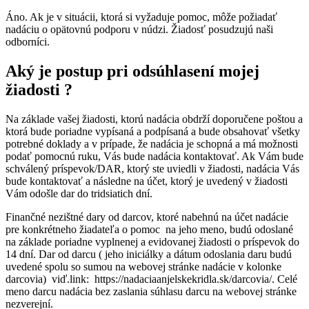
Áno. Ak je v situácii, ktorá si vyžaduje pomoc, môže požiadať
nadáciu o opätovnú podporu v núdzi. Žiadosť posudzujú naši
odborníci.
Aký je postup pri odsúhlasení mojej
žiadosti ?
Na základe vašej žiadosti, ktorú nadácia obdrží doporučene poštou a
ktorá bude poriadne vypísaná a podpísaná a bude obsahovať všetky
potrebné doklady a v prípade, že nadácia je schopná a má možnosti
podať pomocnú ruku, Vás bude nadácia kontaktovať. Ak Vám bude
schválený príspevok/DAR, ktorý ste uviedli v žiadosti, nadácia Vás
bude kontaktovať a následne na účet, ktorý je uvedený v žiadosti
Vám odošle dar do tridsiatich dní.
Finančné nezištné dary od darcov, ktoré nabehnú na účet nadácie
pre konkrétneho žiadateľa o pomoc na jeho meno, budú odoslané
na základe poriadne vyplnenej a evidovanej žiadosti o príspevok do
14 dní. Dar od darcu ( jeho iniciálky a dátum odoslania daru budú
uvedené spolu so sumou na webovej stránke nadácie v kolonke
darcovia) viď.link: https://nadaciaanjelskekridla.sk/darcovia/. Celé
meno darcu nadácia bez zaslania súhlasu darcu na webovej stránke
nezverejní.