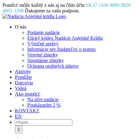
Skip
Pomôcť môže každý z nás aj na číslo účtu
SK37 1100 0000 0029
to
4603 3398
Ďakujeme za vašu podporu.
content
Facebook
Instagram
YouTube
O nás
Poslanie nadácie
Etický kódex Nadácie Anjelské Krídla
Výročné správy
Informácie pre žiadateľov o pomoc
Verejné zbierky
Spontánne zbierky
Ochrana osobných údajov
Aktivity
Pomôžte
Darcovia
Videá
Ako pomôcť
Na účet nadácie
Poukázaním 2 %
KONTAKT
EN
Hľadať: