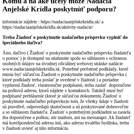
Komu a na aké účely môže Nadácia
Anjelské Krídla poskytnúť podporu?
informácie nájdete : https://nadaciaanjelskekridla.sk/ a
https://nadaciaanjelskekridla.sk/aktivity-nadacie/
Treba Žiadosť o poskytnutie nadačného príspevku vyplniť do
špeciálneho tlačiva?
Áno, tlačivo ( Žiadosť o poskytnutie nadačného príspevku žiadateľa
o pomoc ) je dostupné na stiahnutie spolu so súhlasom s ochranou
osobných údajov na úvodnej oficiálnej webovej stránke nadácie
www.nadaciaanjelskekridla.sk. Potrebné prefotené podklady, ktoré
musia byť súčasťou Žiadosti o poskytnutie nadačného príspevku (
ktoré podklady treba poslať je uvedené v žiadosti ) a poriadne
vyplnenú žiadosť, vlastnoručne podpísanú, treba zaslať doporučene
na poštovú adresu, ktorú nájdete v kontaktoch. Taktiež musí byť
podpísané prehlásenie (ktoré je súčasťou dokumentu Žiadosť o
poskytnutie nadačného príspevku)o tom, že všetky údaje v žiadosti
sú pravdivé, odpovedajú skutočnosti a sú poskytované dobrovoľne
a so súhlasom žiadateľa. Žiadosť s potrebnými podkladmi sa zasiela
iba doporučene a poštou, nie mailom, ani na messanger. Ak žiadateľ
má korešpondenčnú adresu inú, ako adresu trvalého bydliska, treba
v žiadosti uviesť aj túto informáciu.