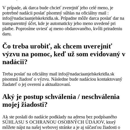
V prípade, ak darca bude chcieť zverejniť jeho celé meno, je
potrebné nadácii poslať písomný súhlas na oficiálny mail :
info@nadaciaanjelskekridla.sk. Prípadne môže darca poslať dar na
transparentný účet, kde je automaticky jeho meno uvedené pri
platbe. Poprosíme uviesť aj meno obdarovaného, kvôli priradeniu
daru.
Čo treba urobiť, ak chcem uverejniť
výzvu na pomoc, keď už som evidovaný v
nadácii?
Treba poslať na oficiálny mail info@nadaciaanjelskekridla.sk
pisomnú žiadosť o výzvu. Následne bude nadáciou kontaktovaný
žiadateľ o jej overení a aktualizovaní.
Aký je postup schválenia / neschválenia
mojej žiadosti?
Ak ste poslali do nadácie podklady na adresu bez podpísaného
SÚHLASU S OCHRANOU OSOBNÝCH ÚDAJOV, ktorý
môžete nájst na našej webovej stránke a je aj súčasťou žiadosti o