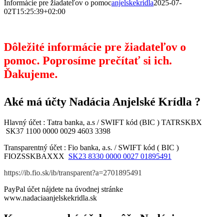
Informácie pre žiadateľov o pomoc
anjelskekridla
2025-07-
02T15:25:39+02:00
Dôležité informácie pre žiadateľov o
pomoc. Poprosíme prečítať si ich.
Ďakujeme.
Aké má účty Nadácia Anjelské Krídla ?
Hlavný účet : Tatra banka, a.s / SWIFT kód (BIC ) TATRSKBX
SK37 1100 0000 0029 4603 3398
Transparentný účet : Fio banka, a.s. / SWIFT kód ( BIC )
FIOZSSKBAXXX
SK23 8330 0000 0027 01895491
https://ib.fio.sk/ib/transparent?a=2701895491
PayPal účet nájdete na úvodnej stránke
www.nadaciaanjelskekridla.sk