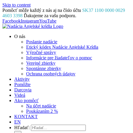
Skip to content
Pomôcť môže každý z nás aj na číslo účtu
SK37 1100 0000 0029
4603 3398
Ďakujeme za vašu podporu.
Facebook
Instagram
YouTube
O nás
Poslanie nadácie
Etický kódex Nadácie Anjelské Krídla
Výročné správy
Informácie pre žiadateľov o pomoc
Verejné zbierky
Spontánne zbierky
Ochrana osobných údajov
Aktivity
Pomôžte
Darcovia
Videá
Ako pomôcť
Na účet nadácie
Poukázaním 2 %
KONTAKT
EN
Hľadať: