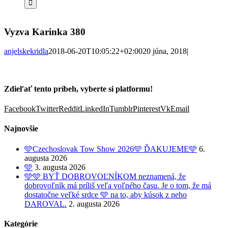
Vyzva Karinka 380
anjelskekridla
2018-06-20T10:05:22+02:00
20 júna, 2018
|
Zdieľať tento príbeh, vyberte si platformu!
Facebook
Twitter
Reddit
LinkedIn
Tumblr
Pinterest
Vk
Email
Najnovšie
🩵Czechoslovak Tow Show 2026🩵 ĎAKUJEME🩵
6.
augusta 2026
🩵
3. augusta 2026
🩵🩵 BYŤ DOBROVOĽNÍKOM neznamená, že
dobrovoľník má príliš veľa voľného času. Je o tom, že má
dostatočne veľké srdce 🩵 na to, aby kúsok z neho
DAROVAL.
2. augusta 2026
Kategórie