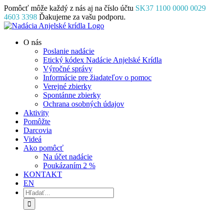
Skip
Pomôcť môže každý z nás aj na číslo účtu
SK37 1100 0000 0029
to
4603 3398
Ďakujeme za vašu podporu.
content
Facebook
Instagram
YouTube
O nás
Poslanie nadácie
Etický kódex Nadácie Anjelské Krídla
Výročné správy
Informácie pre žiadateľov o pomoc
Verejné zbierky
Spontánne zbierky
Ochrana osobných údajov
Aktivity
Pomôžte
Darcovia
Videá
Ako pomôcť
Na účet nadácie
Poukázaním 2 %
KONTAKT
EN
Hľadať: