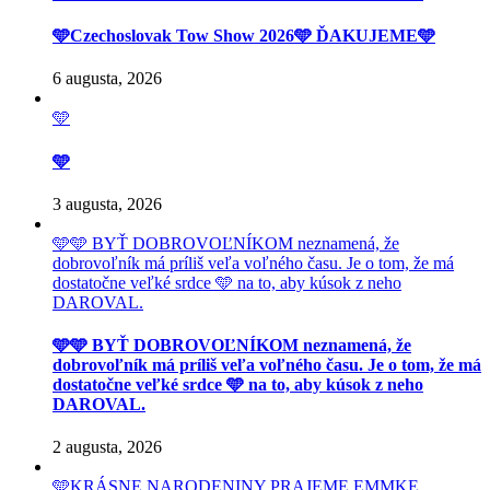
🩵Czechoslovak Tow Show 2026🩵 ĎAKUJEME🩵
6 augusta, 2026
🩵
🩵
3 augusta, 2026
🩵🩵 BYŤ DOBROVOĽNÍKOM neznamená, že
dobrovoľník má príliš veľa voľného času. Je o tom, že má
dostatočne veľké srdce 🩵 na to, aby kúsok z neho
DAROVAL.
🩵🩵 BYŤ DOBROVOĽNÍKOM neznamená, že
dobrovoľník má príliš veľa voľného času. Je o tom, že má
dostatočne veľké srdce 🩵 na to, aby kúsok z neho
DAROVAL.
2 augusta, 2026
🩵KRÁSNE NARODENINY PRAJEME EMMKE