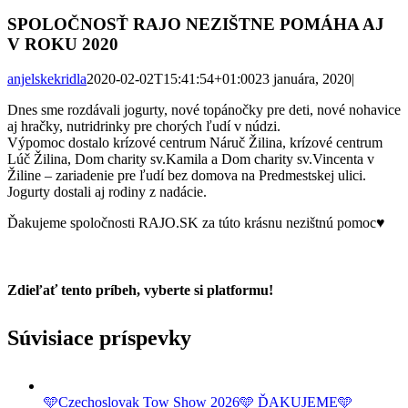
SPOLOČNOSŤ RAJO NEZIŠTNE POMÁHA AJ
V ROKU 2020
anjelskekridla
2020-02-02T15:41:54+01:00
23 januára, 2020
|
Dnes sme rozdávali jogurty, nové topánočky pre deti, nové nohavice
aj hračky, nutridrinky pre chorých ľudí v núdzi.
Výpomoc dostalo krízové centrum Náruč Žilina, krízové centrum
Lúč Žilina, Dom charity sv.Kamila a Dom charity sv.Vincenta v
Žiline – zariadenie pre ľudí bez domova na Predmestskej ulici.
Jogurty dostali aj rodiny z nadácie.
Ďakujeme spoločnosti RAJO.SK za túto krásnu nezištnú pomoc
♥️
Zdieľať tento príbeh, vyberte si platformu!
Facebook
Twitter
Reddit
LinkedIn
Tumblr
Pinterest
Vk
Email
Súvisiace príspevky
🩵Czechoslovak Tow Show 2026🩵 ĎAKUJEME🩵