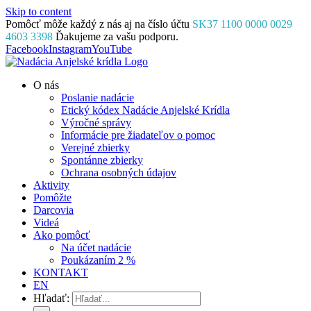
Skip to content
Pomôcť môže každý z nás aj na číslo účtu
SK37 1100 0000 0029
4603 3398
Ďakujeme za vašu podporu.
Facebook
Instagram
YouTube
O nás
Poslanie nadácie
Etický kódex Nadácie Anjelské Krídla
Výročné správy
Informácie pre žiadateľov o pomoc
Verejné zbierky
Spontánne zbierky
Ochrana osobných údajov
Aktivity
Pomôžte
Darcovia
Videá
Ako pomôcť
Na účet nadácie
Poukázaním 2 %
KONTAKT
EN
Hľadať: