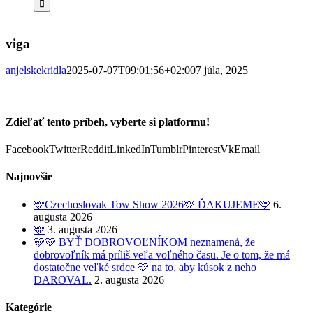
viga
anjelskekridla
2025-07-07T09:01:56+02:00
7 júla, 2025
|
Zdieľať tento príbeh, vyberte si platformu!
Facebook
Twitter
Reddit
LinkedIn
Tumblr
Pinterest
Vk
Email
Najnovšie
🩵Czechoslovak Tow Show 2026🩵 ĎAKUJEME🩵
6.
augusta 2026
🩵
3. augusta 2026
🩵🩵 BYŤ DOBROVOĽNÍKOM neznamená, že
dobrovoľník má príliš veľa voľného času. Je o tom, že má
dostatočne veľké srdce 🩵 na to, aby kúsok z neho
DAROVAL.
2. augusta 2026
Kategórie