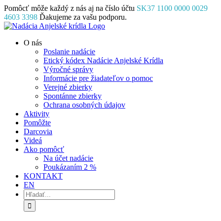
Skip
Pomôcť môže každý z nás aj na číslo účtu
SK37 1100 0000 0029
to
4603 3398
Ďakujeme za vašu podporu.
content
Facebook
Instagram
YouTube
O nás
Poslanie nadácie
Etický kódex Nadácie Anjelské Krídla
Výročné správy
Informácie pre žiadateľov o pomoc
Verejné zbierky
Spontánne zbierky
Ochrana osobných údajov
Aktivity
Pomôžte
Darcovia
Videá
Ako pomôcť
Na účet nadácie
Poukázaním 2 %
KONTAKT
EN
Hľadať: