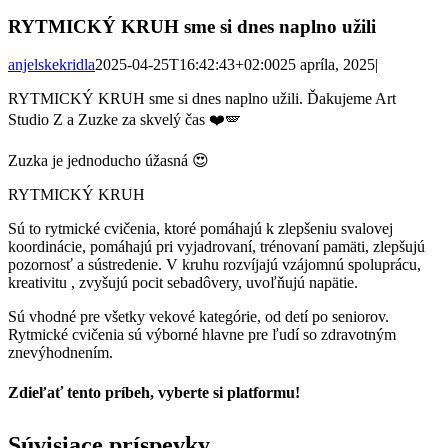
RYTMICKÝ KRUH sme si dnes naplno užili
anjelskekridla
2025-04-25T16:42:43+02:00
25 apríla, 2025
|
RYTMICKÝ KRUH sme si dnes naplno užili. Ďakujeme Art
Studio Z a Zuzke za skvelý čas ❤️🪽
Zuzka je jednoducho úžasná 😍
RYTMICKÝ KRUH
Sú to rytmické cvičenia, ktoré pomáhajú k zlepšeniu svalovej
koordinácie, pomáhajú pri vyjadrovaní, trénovaní pamäti, zlepšujú
pozornosť a sústredenie. V kruhu rozvíjajú vzájomnú spoluprácu,
kreativitu , zvyšujú pocit sebadôvery, uvoľňujú napätie.
Sú vhodné pre všetky vekové kategórie, od detí po seniorov.
Rytmické cvičenia sú výborné hlavne pre ľudí so zdravotným
znevýhodnením.
Zdieľať tento príbeh, vyberte si platformu!
Facebook
Twitter
Reddit
LinkedIn
Tumblr
Pinterest
Vk
Email
Súvisiace príspevky