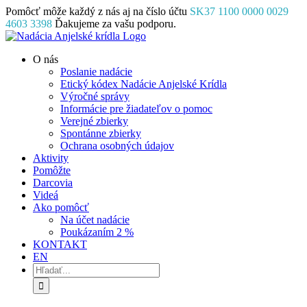
Skip
Pomôcť môže každý z nás aj na číslo účtu
SK37 1100 0000 0029
to
4603 3398
Ďakujeme za vašu podporu.
content
Facebook
Instagram
YouTube
O nás
Poslanie nadácie
Etický kódex Nadácie Anjelské Krídla
Výročné správy
Informácie pre žiadateľov o pomoc
Verejné zbierky
Spontánne zbierky
Ochrana osobných údajov
Aktivity
Pomôžte
Darcovia
Videá
Ako pomôcť
Na účet nadácie
Poukázaním 2 %
KONTAKT
EN
Hľadať: