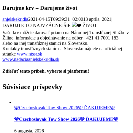
Darujme krv – Darujeme život
anjelskekridla
2021-04-15T09:39:31+02:00
13 apríla, 2021
|
DARUJTE TO NAJVZÁCNEJŠIE
ŽIVOT
Vašu krv môžete darovať priamo na Národnej Transfúznej Službe v
Žiline, informácie a objednávanie na odber +421 41 7001 183,
alebo na inej transfúznej stanici na Slovensku.
Kontakty transfúznych staníc na Slovensku nájdete na oficiálnej
stránke
www.ntssr.sk
www.nadaciaanjelskekridla.sk
Zdieľať tento príbeh, vyberte si platformu!
Facebook
Twitter
Reddit
LinkedIn
Tumblr
Pinterest
Vk
Email
Súvisiace príspevky
🩵Czechoslovak Tow Show 2026🩵 ĎAKUJEME🩵
🩵Czechoslovak Tow Show 2026🩵 ĎAKUJEME🩵
6 augusta, 2026