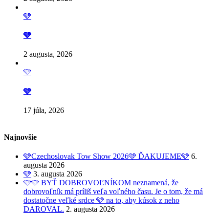
🩵
🩵
2 augusta, 2026
🩵
🩵
17 júla, 2026
Najnovšie
🩵Czechoslovak Tow Show 2026🩵 ĎAKUJEME🩵
6.
augusta 2026
🩵
3. augusta 2026
🩵🩵 BYŤ DOBROVOĽNÍKOM neznamená, že
dobrovoľník má príliš veľa voľného času. Je o tom, že má
dostatočne veľké srdce 🩵 na to, aby kúsok z neho
DAROVAL.
2. augusta 2026