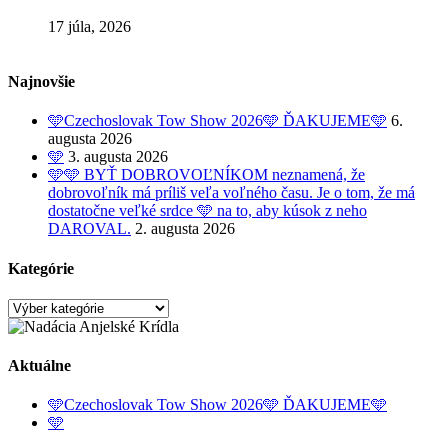
17 júla, 2026
Najnovšie
🩵Czechoslovak Tow Show 2026🩵 ĎAKUJEME🩵
6.
augusta 2026
🩵
3. augusta 2026
🩵🩵 BYŤ DOBROVOĽNÍKOM neznamená, že
dobrovoľník má príliš veľa voľného času. Je o tom, že má
dostatočne veľké srdce 🩵 na to, aby kúsok z neho
DAROVAL.
2. augusta 2026
Kategórie
Kategórie
Aktuálne
🩵Czechoslovak Tow Show 2026🩵 ĎAKUJEME🩵
🩵