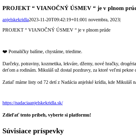
PROJEKT “ VIANOČNÝ ÚSMEV “ je v plnom prúde
anjelskekridla
2023-11-20T09:42:19+01:00
1 novembra, 2023
|
PROJEKT “ VIANOČNÝ ÚSMEV “ je v plnom prúde
❤️ Pomaličky balíme, chystáme, triedime.
Darčeky, potraviny, kozmetika, lekváre, džemy, nové hračky, drogéria
deťom a rodinám. Mikuláš už dostal pozdravy, za ktoré veľmi pekne 
Zatiaľ máme listy od 72 detí z Nadácia anjelské krídla, kde Mikuláš 
https://nadaciaanjelskekridla.sk/
Zdieľať tento príbeh, vyberte si platformu!
Facebook
Twitter
Reddit
LinkedIn
Tumblr
Pinterest
Vk
Email
Súvisiace príspevky