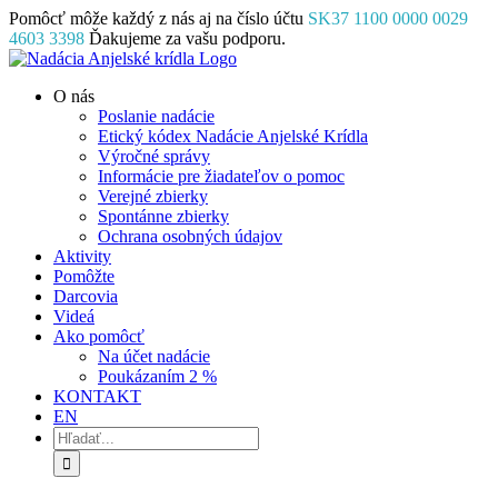
Skip
Pomôcť môže každý z nás aj na číslo účtu
SK37 1100 0000 0029
to
4603 3398
Ďakujeme za vašu podporu.
content
Facebook
Instagram
YouTube
O nás
Poslanie nadácie
Etický kódex Nadácie Anjelské Krídla
Výročné správy
Informácie pre žiadateľov o pomoc
Verejné zbierky
Spontánne zbierky
Ochrana osobných údajov
Aktivity
Pomôžte
Darcovia
Videá
Ako pomôcť
Na účet nadácie
Poukázaním 2 %
KONTAKT
EN
Hľadať: