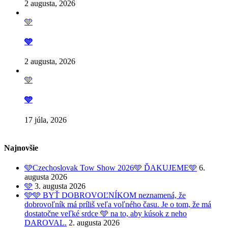
2 augusta, 2026
🩵
🩵
2 augusta, 2026
🩵
🩵
17 júla, 2026
Najnovšie
🩵Czechoslovak Tow Show 2026🩵 ĎAKUJEME🩵
6.
augusta 2026
🩵
3. augusta 2026
🩵🩵 BYŤ DOBROVOĽNÍKOM neznamená, že
dobrovoľník má príliš veľa voľného času. Je o tom, že má
dostatočne veľké srdce 🩵 na to, aby kúsok z neho
DAROVAL.
2. augusta 2026