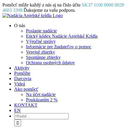
Skip
Pomôcť môže každý z nás aj na číslo účtu
SK37 1100 0000 0029
to
4603 3398
Ďakujeme za vašu podporu.
content
Facebook
Instagram
YouTube
O nás
Poslanie nadácie
Etický kódex Nadácie Anjelské Krídla
Výročné správy
Informácie pre žiadateľov o pomoc
Verejné zbierky
Spontánne zbierky
Ochrana osobných údajov
Aktivity
Pomôžte
Darcovia
Videá
Ako pomôcť
Na účet nadácie
Poukázaním 2 %
KONTAKT
EN
Hľadať: