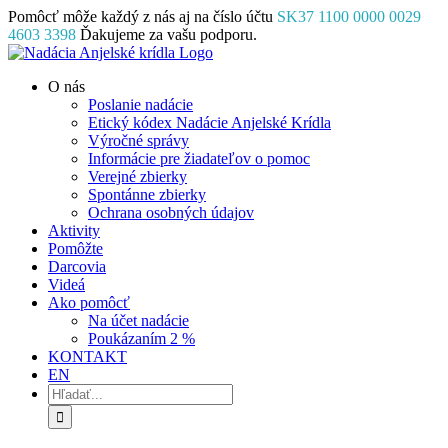
Skip
Pomôcť môže každý z nás aj na číslo účtu
SK37 1100 0000 0029
to
4603 3398
Ďakujeme za vašu podporu.
content
Facebook
Instagram
YouTube
O nás
Poslanie nadácie
Etický kódex Nadácie Anjelské Krídla
Výročné správy
Informácie pre žiadateľov o pomoc
Verejné zbierky
Spontánne zbierky
Ochrana osobných údajov
Aktivity
Pomôžte
Darcovia
Videá
Ako pomôcť
Na účet nadácie
Poukázaním 2 %
KONTAKT
EN
Hľadať: