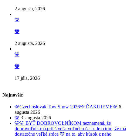
2 augusta, 2026
🩵
🩵
2 augusta, 2026
🩵
🩵
17 júla, 2026
Najnovšie
🩵Czechoslovak Tow Show 2026🩵 ĎAKUJEME🩵
6.
augusta 2026
🩵
3. augusta 2026
🩵🩵 BYŤ DOBROVOĽNÍKOM neznamená, že
dobrovoľník má príliš veľa voľného času. Je o tom, že má
dostatočne veľké srdce 🩵 na to, aby kúsok z neho