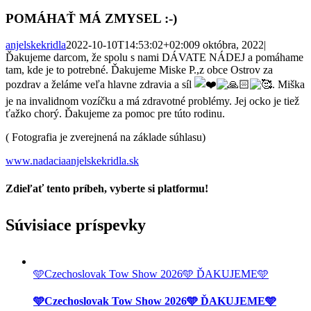
POMÁHAŤ MÁ ZMYSEL :-)
anjelskekridla
2022-10-10T14:53:02+02:00
9 októbra, 2022
|
Ďakujeme darcom, že spolu s nami DÁVATE NÁDEJ a pomáhame
tam, kde je to potrebné. Ďakujeme Miske P.,z obce Ostrov za
pozdrav a želáme veľa hlavne zdravia a síl
. Miška
je na invalidnom vozíčku a má zdravotné problémy. Jej ocko je tiež
ťažko chorý. Ďakujeme za pomoc pre túto rodinu.
( Fotografia je zverejnená na základe súhlasu)
www.nadaciaanjelskekridla.sk
Zdieľať tento príbeh, vyberte si platformu!
Facebook
Twitter
Reddit
LinkedIn
Tumblr
Pinterest
Vk
Email
Súvisiace príspevky
🩵Czechoslovak Tow Show 2026🩵 ĎAKUJEME🩵
🩵Czechoslovak Tow Show 2026🩵 ĎAKUJEME🩵