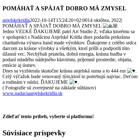
POMÁHAŤ A SPÁJAŤ DOBRO MÁ ZMYSEL
anjelskekridla
2022-10-14T15:24:20+02:00
14 októbra, 2022
|
POMÁHAŤ A SPÁJAŤ DOBRO MÁ ZMYSEL
Jedno VEĽKÉ ĎAKUJEME patrí Art Studio Z, vďaka ktorému sa
v spolupráci s Nadáciou Anjelské Krídla dnes podarila prekrásna
charitatívna výstava hand made výrobkov. Ďakujeme z celého srdca
darcom za krásne výrobky a všetkým, ktorí prišli a podporili túto
úžasnú vec. Nechýbali priatelia, dobrá energia, krásna hudba v
podaní mladého nádejného klaviristu, príjemné prostredie, objatia,
emócie aj úsmev.
Dnes sa vyzbierala skutočne krásna anjelská suma a to 444 eur
.
Celý výťažok bude venovaný tým,ktorí to potrebujú najviac. Deťom
a rodinám v núdzi. ĎAKUJEME
.
( Fotografie sú zverejnené na základe súhlasov)
www.nadaciaanjelskekridla.sk
Zdieľať tento príbeh, vyberte si platformu!
Facebook
Twitter
Reddit
LinkedIn
Tumblr
Pinterest
Vk
Email
Súvisiace príspevky