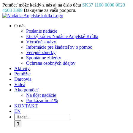
Skip
Pomôcť môže každý z nás aj na číslo účtu
SK37 1100 0000 0029
to
4603 3398
Ďakujeme za vašu podporu.
content
Facebook
Instagram
YouTube
O nás
Poslanie nadácie
Etický kódex Nadácie Anjelské Krídla
Výročné správy
Informácie pre žiadateľov o pomoc
Verejné zbierky
Spontánne zbierky
Ochrana osobných údajov
Aktivity
Pomôžte
Darcovia
Videá
Ako pomôcť
Na účet nadácie
Poukázaním 2 %
KONTAKT
EN
Hľadať: