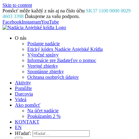
Skip to content
Pomôcť môže každý z nás aj na číslo účtu
SK37 1100 0000 0029
4603 3398
Ďakujeme za vašu podporu.
Facebook
Instagram
YouTube
O nás
Poslanie nadácie
Etický kódex Nadácie Anjelské Krídla
Výročné správy
Informácie pre žiadateľov o pomoc
Verejné zbierky
Spontánne zbierky
Ochrana osobných údajov
Aktivity
Pomôžte
Darcovia
Videá
Ako pomôcť
Na účet nadácie
Poukázaním 2 %
KONTAKT
EN
Hľadať: