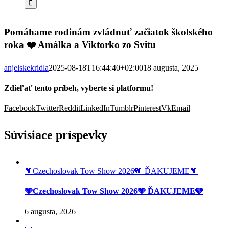
Pomáhame rodinám zvládnuť začiatok školského
roka ❤️ Amálka a Viktorko zo Svitu
anjelskekridla
2025-08-18T16:44:40+02:00
18 augusta, 2025
|
Zdieľať tento príbeh, vyberte si platformu!
Facebook
Twitter
Reddit
LinkedIn
Tumblr
Pinterest
Vk
Email
Súvisiace príspevky
🩵Czechoslovak Tow Show 2026🩵 ĎAKUJEME🩵
🩵Czechoslovak Tow Show 2026🩵 ĎAKUJEME🩵
6 augusta, 2026