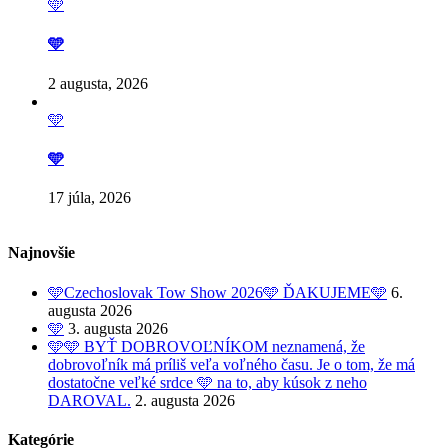
🩵
🩵
2 augusta, 2026
🩵
🩵
17 júla, 2026
Najnovšie
🩵Czechoslovak Tow Show 2026🩵 ĎAKUJEME🩵
6.
augusta 2026
🩵
3. augusta 2026
🩵🩵 BYŤ DOBROVOĽNÍKOM neznamená, že
dobrovoľník má príliš veľa voľného času. Je o tom, že má
dostatočne veľké srdce 🩵 na to, aby kúsok z neho
DAROVAL.
2. augusta 2026
Kategórie