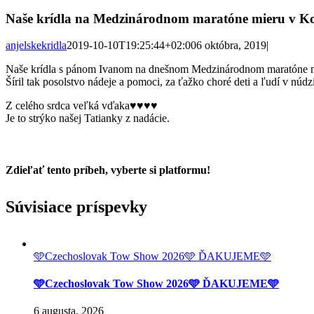
Naše krídla na Medzinárodnom maratóne mieru v Ko
anjelskekridla
2019-10-10T19:25:44+02:00
6 októbra, 2019
|
Naše krídla s pánom Ivanom na dnešnom Medzinárodnom maratóne mie
Šíril tak posolstvo nádeje a pomoci, za ťažko choré deti a ľudí v núdzi
Z celého srdca veľká vďaka♥♥♥♥
Je to strýko našej Tatianky z nadácie.
Zdieľať tento príbeh, vyberte si platformu!
Facebook
Twitter
Reddit
LinkedIn
Tumblr
Pinterest
Vk
Email
Súvisiace príspevky
🩵Czechoslovak Tow Show 2026🩵 ĎAKUJEME🩵
🩵Czechoslovak Tow Show 2026🩵 ĎAKUJEME🩵
6 augusta, 2026