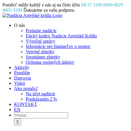
Skip
Pomôcť môže každý z nás aj na číslo účtu
SK37 1100 0000 0029
to
4603 3398
Ďakujeme za vašu podporu.
content
Facebook
Instagram
YouTube
O nás
Poslanie nadácie
Etický kódex Nadácie Anjelské Krídla
Výročné správy
Informácie pre žiadateľov o pomoc
Verejné zbierky
Spontánne zbierky
Ochrana osobných údajov
Aktivity
Pomôžte
Darcovia
Videá
Ako pomôcť
Na účet nadácie
Poukázaním 2 %
KONTAKT
EN
Hľadať: