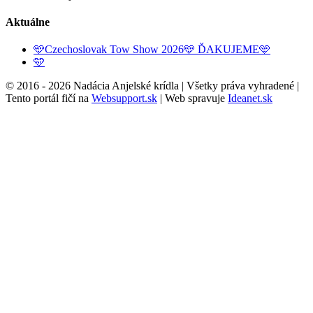
Aktuálne
🩵Czechoslovak Tow Show 2026🩵 ĎAKUJEME🩵
🩵
© 2016 -
2026 Nadácia Anjelské krídla | Všetky práva vyhradené |
Tento portál fičí na
Websupport.sk
| Web spravuje
Ideanet.sk
Go
to
Top