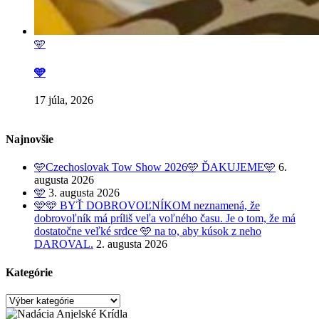
🩵
🩵
17 júla, 2026
Najnovšie
🩵Czechoslovak Tow Show 2026🩵 ĎAKUJEME🩵
6.
augusta 2026
🩵
3. augusta 2026
🩵🩵 BYŤ DOBROVOĽNÍKOM neznamená, že
dobrovoľník má príliš veľa voľného času. Je o tom, že má
dostatočne veľké srdce 🩵 na to, aby kúsok z neho
DAROVAL.
2. augusta 2026
Kategórie
Kategórie