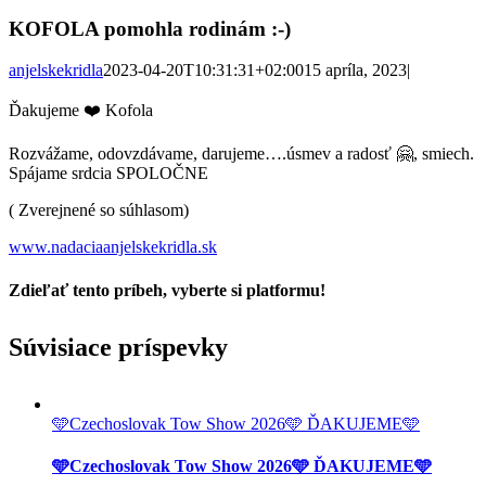
KOFOLA pomohla rodinám :-)
anjelskekridla
2023-04-20T10:31:31+02:00
15 apríla, 2023
|
Ďakujeme ❤️ Kofola
Rozvážame, odovzdávame, darujeme….úsmev a radosť 🤗, smiech.
Spájame srdcia SPOLOČNE
( Zverejnené so súhlasom)
www.nadaciaanjelskekridla.sk
Zdieľať tento príbeh, vyberte si platformu!
Facebook
Twitter
Reddit
LinkedIn
Tumblr
Pinterest
Vk
Email
Súvisiace príspevky
🩵Czechoslovak Tow Show 2026🩵 ĎAKUJEME🩵
🩵Czechoslovak Tow Show 2026🩵 ĎAKUJEME🩵