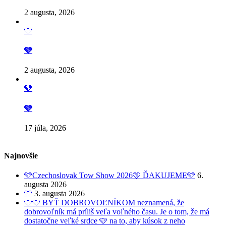
2 augusta, 2026
🩵
🩵
2 augusta, 2026
🩵
🩵
17 júla, 2026
Najnovšie
🩵Czechoslovak Tow Show 2026🩵 ĎAKUJEME🩵
6.
augusta 2026
🩵
3. augusta 2026
🩵🩵 BYŤ DOBROVOĽNÍKOM neznamená, že
dobrovoľník má príliš veľa voľného času. Je o tom, že má
dostatočne veľké srdce 🩵 na to, aby kúsok z neho