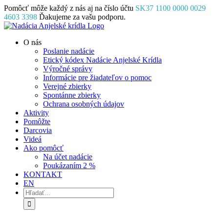
Skip
Pomôcť môže každý z nás aj na číslo účtu
SK37 1100 0000 0029
to
4603 3398
Ďakujeme za vašu podporu.
content
Facebook
Instagram
YouTube
O nás
Poslanie nadácie
Etický kódex Nadácie Anjelské Krídla
Výročné správy
Informácie pre žiadateľov o pomoc
Verejné zbierky
Spontánne zbierky
Ochrana osobných údajov
Aktivity
Pomôžte
Darcovia
Videá
Ako pomôcť
Na účet nadácie
Poukázaním 2 %
KONTAKT
EN
Hľadať: