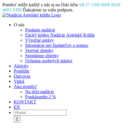
Skip
Pomôcť môže každý z nás aj na číslo účtu
SK37 1100 0000 0029
to
4603 3398
Ďakujeme za vašu podporu.
content
Facebook
Instagram
YouTube
O nás
Poslanie nadácie
Etický kódex Nadácie Anjelské Krídla
Výročné správy
Informácie pre žiadateľov o pomoc
Verejné zbierky
Spontánne zbierky
Ochrana osobných údajov
Aktivity
Pomôžte
Darcovia
Videá
Ako pomôcť
Na účet nadácie
Poukázaním 2 %
KONTAKT
EN
Hľadať: