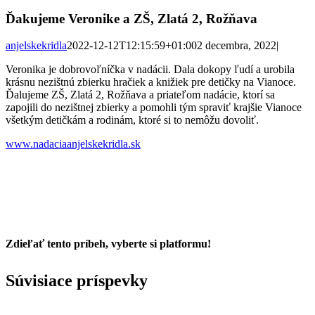
Ďakujeme Veronike a ZŠ, Zlatá 2, Rožňava
anjelskekridla
2022-12-12T12:15:59+01:00
2 decembra, 2022
|
Veronika je dobrovoľníčka v nadácii. Dala dokopy ľudí a urobila
krásnu nezištnú zbierku hračiek a knižiek pre detičky na Vianoce.
Ďalujeme ZŠ, Zlatá 2, Rožňava a priateľom nadácie, ktorí sa
zapojili do nezištnej zbierky a pomohli tým spraviť krajšie Vianoce
všetkým detičkám a rodinám, ktoré si to nemôžu dovoliť.
www.nadaciaanjelskekridla.sk
Zdieľať tento príbeh, vyberte si platformu!
Facebook
Twitter
Reddit
LinkedIn
Tumblr
Pinterest
Vk
Email
Súvisiace príspevky