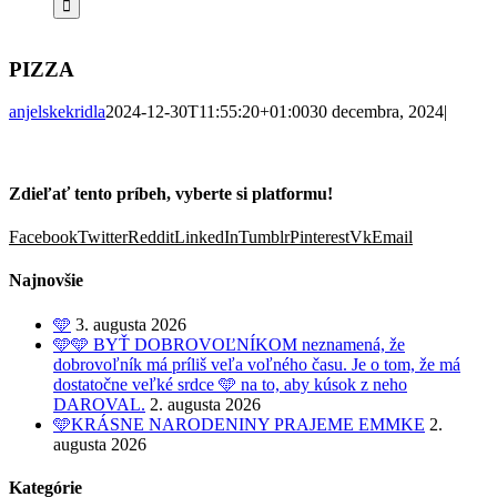
PIZZA
anjelskekridla
2024-12-30T11:55:20+01:00
30 decembra, 2024
|
Zdieľať tento príbeh, vyberte si platformu!
Facebook
Twitter
Reddit
LinkedIn
Tumblr
Pinterest
Vk
Email
Najnovšie
🩵
3. augusta 2026
🩵🩵 BYŤ DOBROVOĽNÍKOM neznamená, že
dobrovoľník má príliš veľa voľného času. Je o tom, že má
dostatočne veľké srdce 🩵 na to, aby kúsok z neho
DAROVAL.
2. augusta 2026
🩵KRÁSNE NARODENINY PRAJEME EMMKE
2.
augusta 2026
Kategórie