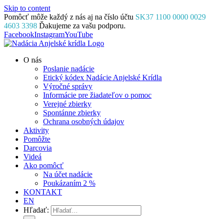
Skip to content
Pomôcť môže každý z nás aj na číslo účtu
SK37 1100 0000 0029
4603 3398
Ďakujeme za vašu podporu.
Facebook
Instagram
YouTube
O nás
Poslanie nadácie
Etický kódex Nadácie Anjelské Krídla
Výročné správy
Informácie pre žiadateľov o pomoc
Verejné zbierky
Spontánne zbierky
Ochrana osobných údajov
Aktivity
Pomôžte
Darcovia
Videá
Ako pomôcť
Na účet nadácie
Poukázaním 2 %
KONTAKT
EN
Hľadať: