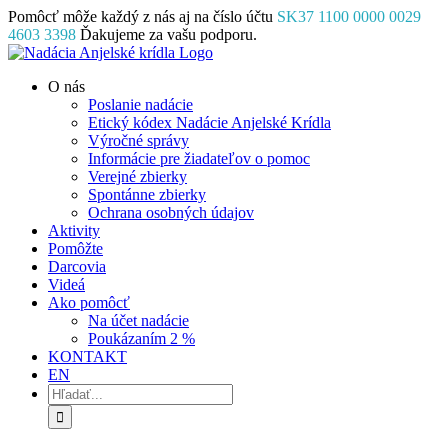
Skip
Pomôcť môže každý z nás aj na číslo účtu
SK37 1100 0000 0029
to
4603 3398
Ďakujeme za vašu podporu.
content
Facebook
Instagram
YouTube
O nás
Poslanie nadácie
Etický kódex Nadácie Anjelské Krídla
Výročné správy
Informácie pre žiadateľov o pomoc
Verejné zbierky
Spontánne zbierky
Ochrana osobných údajov
Aktivity
Pomôžte
Darcovia
Videá
Ako pomôcť
Na účet nadácie
Poukázaním 2 %
KONTAKT
EN
Hľadať: