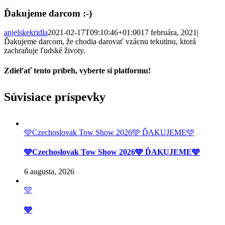
Ďakujeme darcom :-)
anjelskekridla
2021-02-17T09:10:46+01:00
17 februára, 2021
|
Ďakujeme darcom, že chodia darovať vzácnu tekutinu, ktorá
zachraňuje ľudské životy.
Zdieľať tento príbeh, vyberte si platformu!
Facebook
Twitter
Reddit
LinkedIn
Tumblr
Pinterest
Vk
Email
Súvisiace príspevky
🩵Czechoslovak Tow Show 2026🩵 ĎAKUJEME🩵
🩵Czechoslovak Tow Show 2026🩵 ĎAKUJEME🩵
6 augusta, 2026
🩵
🩵