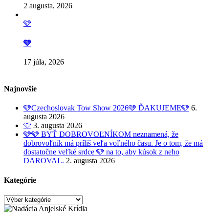
2 augusta, 2026
🩵
🩵
17 júla, 2026
Najnovšie
🩵Czechoslovak Tow Show 2026🩵 ĎAKUJEME🩵
6.
augusta 2026
🩵
3. augusta 2026
🩵🩵 BYŤ DOBROVOĽNÍKOM neznamená, že
dobrovoľník má príliš veľa voľného času. Je o tom, že má
dostatočne veľké srdce 🩵 na to, aby kúsok z neho
DAROVAL.
2. augusta 2026
Kategórie
Kategórie