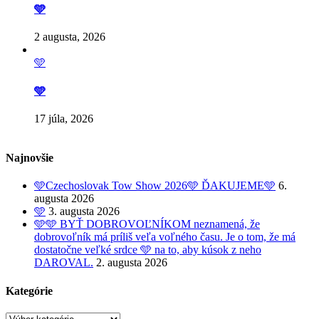
🩵
2 augusta, 2026
🩵
🩵
17 júla, 2026
Najnovšie
🩵Czechoslovak Tow Show 2026🩵 ĎAKUJEME🩵
6.
augusta 2026
🩵
3. augusta 2026
🩵🩵 BYŤ DOBROVOĽNÍKOM neznamená, že
dobrovoľník má príliš veľa voľného času. Je o tom, že má
dostatočne veľké srdce 🩵 na to, aby kúsok z neho
DAROVAL.
2. augusta 2026
Kategórie
Kategórie