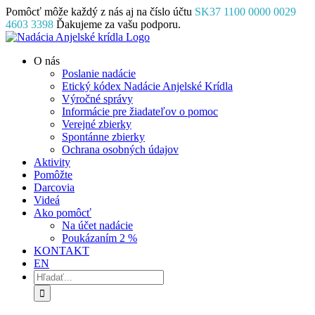
Skip
Pomôcť môže každý z nás aj na číslo účtu
SK37 1100 0000 0029
to
4603 3398
Ďakujeme za vašu podporu.
content
Facebook
Instagram
YouTube
O nás
Poslanie nadácie
Etický kódex Nadácie Anjelské Krídla
Výročné správy
Informácie pre žiadateľov o pomoc
Verejné zbierky
Spontánne zbierky
Ochrana osobných údajov
Aktivity
Pomôžte
Darcovia
Videá
Ako pomôcť
Na účet nadácie
Poukázaním 2 %
KONTAKT
EN
Hľadať: