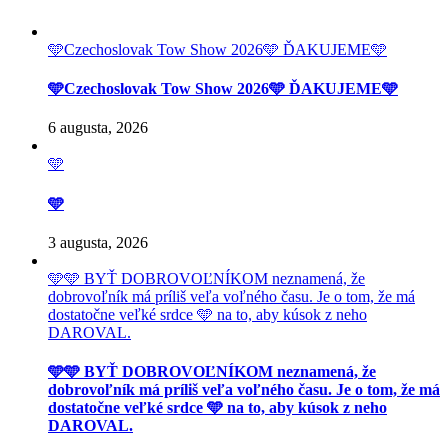
🩵Czechoslovak Tow Show 2026🩵 ĎAKUJEME🩵
🩵Czechoslovak Tow Show 2026🩵 ĎAKUJEME🩵
6 augusta, 2026
🩵
🩵
3 augusta, 2026
🩵🩵 BYŤ DOBROVOĽNÍKOM neznamená, že
dobrovoľník má príliš veľa voľného času. Je o tom, že má
dostatočne veľké srdce 🩵 na to, aby kúsok z neho
DAROVAL.
🩵🩵 BYŤ DOBROVOĽNÍKOM neznamená, že
dobrovoľník má príliš veľa voľného času. Je o tom, že má
dostatočne veľké srdce 🩵 na to, aby kúsok z neho
DAROVAL.