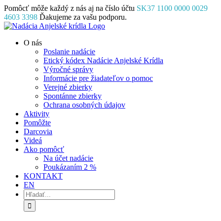
Skip
Pomôcť môže každý z nás aj na číslo účtu
SK37 1100 0000 0029
to
4603 3398
Ďakujeme za vašu podporu.
content
Facebook
Instagram
YouTube
O nás
Poslanie nadácie
Etický kódex Nadácie Anjelské Krídla
Výročné správy
Informácie pre žiadateľov o pomoc
Verejné zbierky
Spontánne zbierky
Ochrana osobných údajov
Aktivity
Pomôžte
Darcovia
Videá
Ako pomôcť
Na účet nadácie
Poukázaním 2 %
KONTAKT
EN
Hľadať: