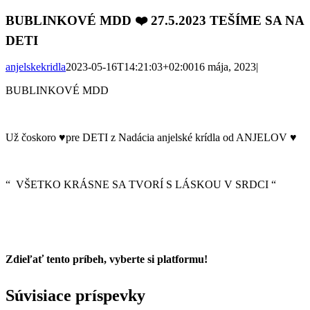
BUBLINKOVÉ MDD ❤️ 27.5.2023 TEŠÍME SA NA
DETI
anjelskekridla
2023-05-16T14:21:03+02:00
16 mája, 2023
|
BUBLINKOVÉ MDD
Už čoskoro ♥️pre DETI z Nadácia anjelské krídla od ANJELOV ♥️
“ VŠETKO KRÁSNE SA TVORÍ S LÁSKOU V SRDCI “
Zdieľať tento príbeh, vyberte si platformu!
Facebook
Twitter
Reddit
LinkedIn
Tumblr
Pinterest
Vk
Email
Súvisiace príspevky