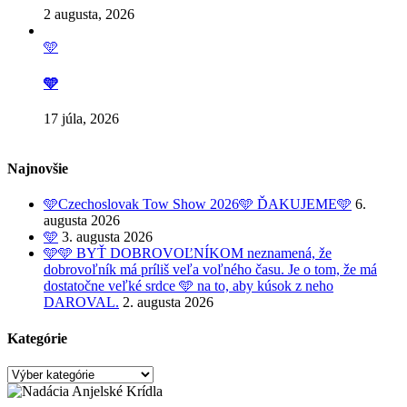
2 augusta, 2026
🩵
🩵
17 júla, 2026
Najnovšie
🩵Czechoslovak Tow Show 2026🩵 ĎAKUJEME🩵
6.
augusta 2026
🩵
3. augusta 2026
🩵🩵 BYŤ DOBROVOĽNÍKOM neznamená, že
dobrovoľník má príliš veľa voľného času. Je o tom, že má
dostatočne veľké srdce 🩵 na to, aby kúsok z neho
DAROVAL.
2. augusta 2026
Kategórie
Kategórie