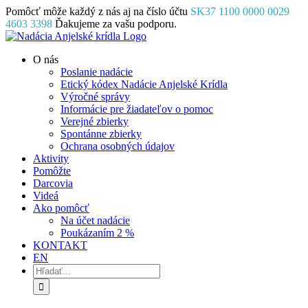
Skip
Pomôcť môže každý z nás aj na číslo účtu
SK37 1100 0000 0029
to
4603 3398
Ďakujeme za vašu podporu.
content
Facebook
Instagram
YouTube
O nás
Poslanie nadácie
Etický kódex Nadácie Anjelské Krídla
Výročné správy
Informácie pre žiadateľov o pomoc
Verejné zbierky
Spontánne zbierky
Ochrana osobných údajov
Aktivity
Pomôžte
Darcovia
Videá
Ako pomôcť
Na účet nadácie
Poukázaním 2 %
KONTAKT
EN
Hľadať: