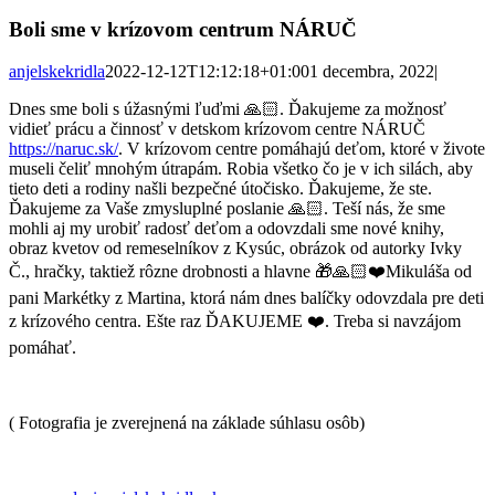
Boli sme v krízovom centrum NÁRUČ
anjelskekridla
2022-12-12T12:12:18+01:00
1 decembra, 2022
|
Dnes sme boli s úžasnými ľuďmi 🙏🏻. Ďakujeme za možnosť
vidieť prácu a činnosť v detskom krízovom centre NÁRUČ
https://naruc.sk/
. V krízovom centre pomáhajú deťom, ktoré v živote
museli čeliť mnohým útrapám. Robia všetko čo je v ich silách, aby
tieto deti a rodiny našli bezpečné útočisko. Ďakujeme, že ste.
Ďakujeme za Vaše zmysluplné poslanie 🙏🏻. Teší nás, že sme
mohli aj my urobiť radosť deťom a odovzdali sme nové knihy,
obraz kvetov od remeselníkov z Kysúc, obrázok od autorky Ivky
Č., hračky, taktiež rôzne drobnosti a hlavne 🎁🙏🏻❤️Mikuláša od
pani Markétky z Martina, ktorá nám dnes balíčky odovzdala pre deti
z krízového centra. Ešte raz ĎAKUJEME ❤️. Treba si navzájom
pomáhať.
( Fotografia je zverejnená na základe súhlasu osôb)