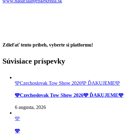
www.nadaciaanjelskekridla.sk
Zdieľať tento príbeh, vyberte si platformu!
Facebook
Twitter
Reddit
LinkedIn
Tumblr
Pinterest
Vk
Email
Súvisiace príspevky
🩵Czechoslovak Tow Show 2026🩵 ĎAKUJEME🩵
🩵Czechoslovak Tow Show 2026🩵 ĎAKUJEME🩵
6 augusta, 2026
🩵
🩵