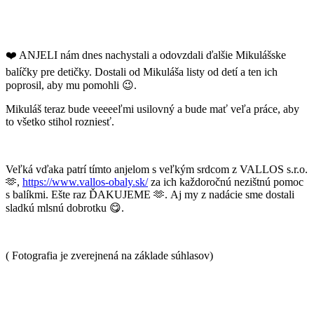
❤️ ANJELI nám dnes nachystali a odovzdali ďalšie Mikulášske
balíčky pre detičky. Dostali od Mikuláša listy od detí a ten ich
poprosil, aby mu pomohli 😉.
Mikuláš teraz bude veeeeľmi usilovný a bude mať veľa práce, aby
to všetko stihol rozniesť.
Veľká vďaka patrí tímto anjelom s veľkým srdcom z VALLOS s.r.o.
🫶,
https://www.vallos-obaly.sk/
za ich každoročnú nezištnú pomoc
s balíkmi. Ešte raz ĎAKUJEME 🫶. Aj my z nadácie sme dostali
sladkú mlsnú dobrotku 😋.
( Fotografia je zverejnená na základe súhlasov)