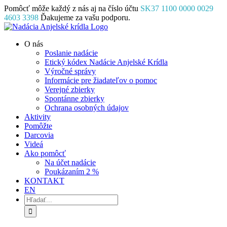
Skip
Pomôcť môže každý z nás aj na číslo účtu
SK37 1100 0000 0029
to
4603 3398
Ďakujeme za vašu podporu.
content
Facebook
Instagram
YouTube
O nás
Poslanie nadácie
Etický kódex Nadácie Anjelské Krídla
Výročné správy
Informácie pre žiadateľov o pomoc
Verejné zbierky
Spontánne zbierky
Ochrana osobných údajov
Aktivity
Pomôžte
Darcovia
Videá
Ako pomôcť
Na účet nadácie
Poukázaním 2 %
KONTAKT
EN
Hľadať: