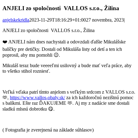
ANJELI zo spoločnosti VALLOS s.r.o., Žilina
anjelskekridla
2023-11-29T18:16:29+01:00
27 novembra, 2023
|
ANJELI zo spoločnosti VALLOS s.r.o., Žilina
❤️ ANJELI nám dnes nachystali a odovzdali ďalšie Mikulášske
balíčky pre detičky. Dostali od Mikuláša listy od detí a ten ich
poprosil, aby mu pomohli 😉.
Mikuláš teraz bude veeeeľmi usilovný a bude mať veľa práce, aby
to všetko stihol rozniesť.
Veľká vďaka patrí tímto anjelom s veľkým srdcom z VALLOS s.r.o.
🫶,
https://www.vallos-obaly.sk/
za ich každoročnú nezištnú pomoc
s balíkmi. Ešte raz ĎAKUJEME 🫶. Aj my z nadácie sme dostali
sladkú mlsnú dobrotku 😋.
( Fotografia je zverejnená na základe súhlasov)