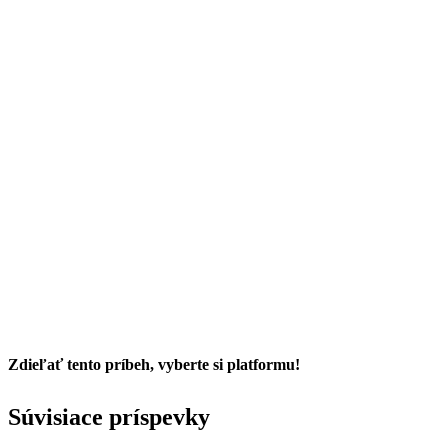
Zdieľať tento príbeh, vyberte si platformu!
Facebook
Twitter
Reddit
LinkedIn
Tumblr
Pinterest
Vk
Email
Súvisiace príspevky