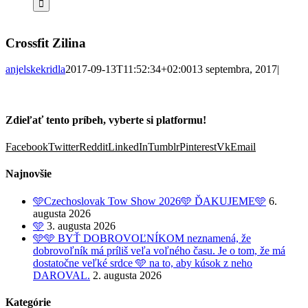
Crossfit Zilina
anjelskekridla
2017-09-13T11:52:34+02:00
13 septembra, 2017
|
Zdieľať tento príbeh, vyberte si platformu!
Facebook
Twitter
Reddit
LinkedIn
Tumblr
Pinterest
Vk
Email
Najnovšie
🩵Czechoslovak Tow Show 2026🩵 ĎAKUJEME🩵
6.
augusta 2026
🩵
3. augusta 2026
🩵🩵 BYŤ DOBROVOĽNÍKOM neznamená, že
dobrovoľník má príliš veľa voľného času. Je o tom, že má
dostatočne veľké srdce 🩵 na to, aby kúsok z neho
DAROVAL.
2. augusta 2026
Kategórie