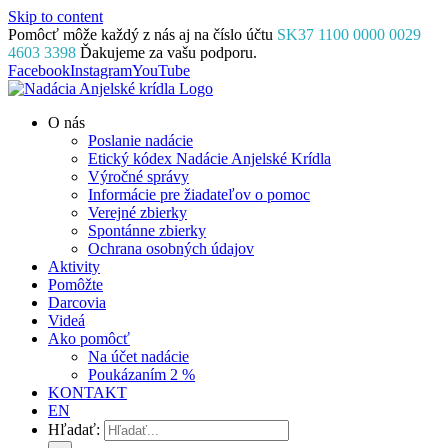
Skip to content
Pomôcť môže každý z nás aj na číslo účtu
SK37 1100 0000 0029
4603 3398
Ďakujeme za vašu podporu.
Facebook
Instagram
YouTube
O nás
Poslanie nadácie
Etický kódex Nadácie Anjelské Krídla
Výročné správy
Informácie pre žiadateľov o pomoc
Verejné zbierky
Spontánne zbierky
Ochrana osobných údajov
Aktivity
Pomôžte
Darcovia
Videá
Ako pomôcť
Na účet nadácie
Poukázaním 2 %
KONTAKT
EN
Hľadať: