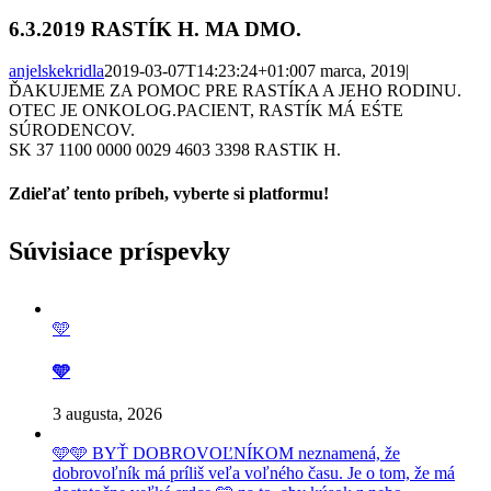
6.3.2019 RASTÍK H. MA DMO.
anjelskekridla
2019-03-07T14:23:24+01:00
7 marca, 2019
|
ĎAKUJEME ZA POMOC PRE RASTÍKA A JEHO RODINU.
OTEC JE ONKOLOG.PACIENT, RASTÍK MÁ EŚTE
SÚRODENCOV.
SK 37 1100 0000 0029 4603 3398 RASTIK H.
Zdieľať tento príbeh, vyberte si platformu!
Facebook
Twitter
Reddit
LinkedIn
Tumblr
Pinterest
Vk
Email
Súvisiace príspevky
🩵
🩵
3 augusta, 2026
🩵🩵 BYŤ DOBROVOĽNÍKOM neznamená, že
dobrovoľník má príliš veľa voľného času. Je o tom, že má