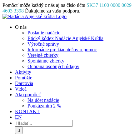
Skip
Pomôcť môže každý z nás aj na číslo účtu
SK37 1100 0000 0029
to
4603 3398
Ďakujeme za vašu podporu.
content
Facebook
Instagram
YouTube
O nás
Poslanie nadácie
Etický kódex Nadácie Anjelské Krídla
Výročné správy
Informácie pre žiadateľov o pomoc
Verejné zbierky
Spontánne zbierky
Ochrana osobných údajov
Aktivity
Pomôžte
Darcovia
Videá
Ako pomôcť
Na účet nadácie
Poukázaním 2 %
KONTAKT
EN
Hľadať: