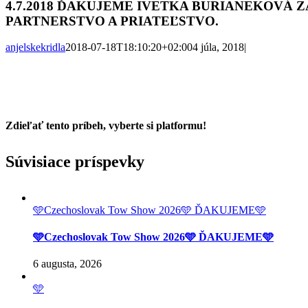
4.7.2018 ĎAKUJEME IVETKA BURIANEKOVÁ Z
PARTNERSTVO A PRIATEĽSTVO.
anjelskekridla
2018-07-18T18:10:20+02:00
4 júla, 2018
|
Zdieľať tento príbeh, vyberte si platformu!
Facebook
Twitter
Reddit
LinkedIn
Tumblr
Pinterest
Vk
Email
Súvisiace príspevky
🩵Czechoslovak Tow Show 2026🩵 ĎAKUJEME🩵
🩵Czechoslovak Tow Show 2026🩵 ĎAKUJEME🩵
6 augusta, 2026
🩵