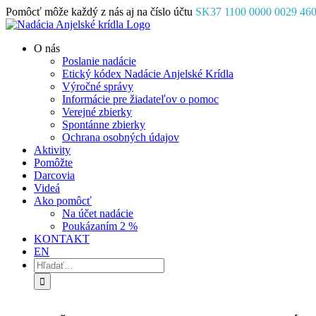
Skip
Pomôcť môže každý z nás aj na číslo účtu
SK37 1100 0000 0029 46
to
Facebook
Instagram
YouTube
content
O nás
Poslanie nadácie
Etický kódex Nadácie Anjelské Krídla
Výročné správy
Informácie pre žiadateľov o pomoc
Verejné zbierky
Spontánne zbierky
Ochrana osobných údajov
Aktivity
Pomôžte
Darcovia
Videá
Ako pomôcť
Na účet nadácie
Poukázaním 2 %
KONTAKT
EN
Hľadať: