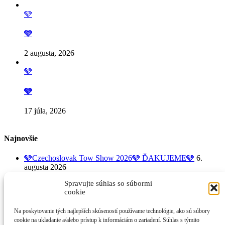
🩵
🩵
2 augusta, 2026
🩵
🩵
17 júla, 2026
Najnovšie
🩵Czechoslovak Tow Show 2026🩵 ĎAKUJEME🩵
6.
augusta 2026
🩵
3. augusta 2026
Spravujte súhlas so súbormi
🩵🩵 BYŤ DOBROVOĽNÍKOM neznamená, že
cookie
dobrovoľník má príliš veľa voľného času. Je o tom, že má
dostatočne veľké srdce 🩵 na to, aby kúsok z neho
Na poskytovanie tých najlepších skúseností používame technológie, ako sú súbory
DAROVAL.
2. augusta 2026
cookie na ukladanie a/alebo prístup k informáciám o zariadení. Súhlas s týmito