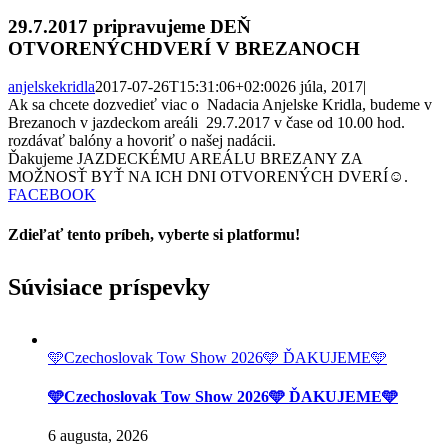
29.7.2017 pripravujeme DEŇ
OTVORENÝCHDVERÍ V BREZANOCH
anjelskekridla
2017-07-26T15:31:06+02:00
26 júla, 2017
|
Ak sa chcete dozvedieť viac o Nadacia Anjelske Kridla, budeme v
Brezanoch v jazdeckom areáli 29.7.2017 v čase od 10.00 hod.
rozdávať balóny a hovoriť o našej nadácii.
Ďakujeme JAZDECKÉMU AREÁLU BREZANY ZA
MOŽNOSŤ BYŤ NA ICH DNI OTVORENÝCH DVERÍ☺.
FACEBOOK
Zdieľať tento príbeh, vyberte si platformu!
Facebook
Twitter
Reddit
LinkedIn
Tumblr
Pinterest
Vk
Email
Súvisiace príspevky
🩵Czechoslovak Tow Show 2026🩵 ĎAKUJEME🩵
🩵Czechoslovak Tow Show 2026🩵 ĎAKUJEME🩵
6 augusta, 2026