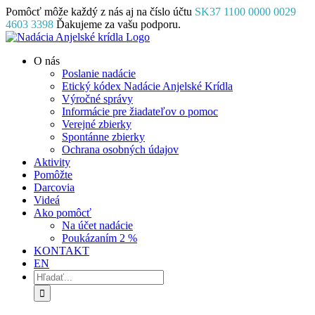
Skip
Pomôcť môže každý z nás aj na číslo účtu
SK37 1100 0000 0029
to
4603 3398
Ďakujeme za vašu podporu.
content
Facebook
Instagram
YouTube
O nás
Poslanie nadácie
Etický kódex Nadácie Anjelské Krídla
Výročné správy
Informácie pre žiadateľov o pomoc
Verejné zbierky
Spontánne zbierky
Ochrana osobných údajov
Aktivity
Pomôžte
Darcovia
Videá
Ako pomôcť
Na účet nadácie
Poukázaním 2 %
KONTAKT
EN
Hľadať: