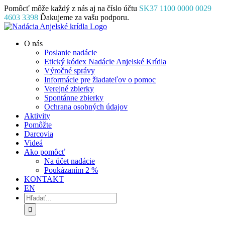
Skip
Pomôcť môže každý z nás aj na číslo účtu
SK37 1100 0000 0029
to
4603 3398
Ďakujeme za vašu podporu.
content
Facebook
Instagram
YouTube
O nás
Poslanie nadácie
Etický kódex Nadácie Anjelské Krídla
Výročné správy
Informácie pre žiadateľov o pomoc
Verejné zbierky
Spontánne zbierky
Ochrana osobných údajov
Aktivity
Pomôžte
Darcovia
Videá
Ako pomôcť
Na účet nadácie
Poukázaním 2 %
KONTAKT
EN
Hľadať: