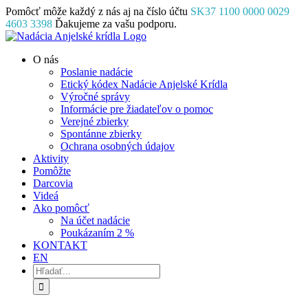
Skip
Pomôcť môže každý z nás aj na číslo účtu
SK37 1100 0000 0029
to
4603 3398
Ďakujeme za vašu podporu.
content
Facebook
Instagram
YouTube
O nás
Poslanie nadácie
Etický kódex Nadácie Anjelské Krídla
Výročné správy
Informácie pre žiadateľov o pomoc
Verejné zbierky
Spontánne zbierky
Ochrana osobných údajov
Aktivity
Pomôžte
Darcovia
Videá
Ako pomôcť
Na účet nadácie
Poukázaním 2 %
KONTAKT
EN
Hľadať: