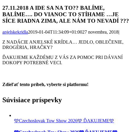
27.11.2018 A IDE SA NA TO?? BALÍME,
BALÍME…. DO VIANOC TO STÍHAME …JE
SÍCE RIADNA ZIMA, ALE NÁM TO NEVADÍ ???
anjelskekridla
2019-01-04T11:34:09+01:00
27 novembra, 2018
|
Z NADÁCIE ANJELSKÉ KRÍDLA… JEDLO, OBLEČENIE,
DROGÈRIA, HRAČKY
?
ĎAKUJEME KAŽDÉMU Z VÁS ZA POMOC PRI DÁVANÍ
DOKOPY POTREBNÉ VECI.
Zdieľať tento príbeh, vyberte si platformu!
Facebook
Twitter
Reddit
LinkedIn
Tumblr
Pinterest
Vk
Email
Súvisiace príspevky
🩵Czechoslovak Tow Show 2026🩵 ĎAKUJEME🩵