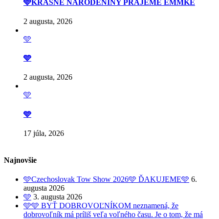
🩵KRÁSNE NARODENINY PRAJEME EMMKE
2 augusta, 2026
🩵
🩵
2 augusta, 2026
🩵
🩵
17 júla, 2026
Najnovšie
🩵Czechoslovak Tow Show 2026🩵 ĎAKUJEME🩵
6.
augusta 2026
🩵
3. augusta 2026
🩵🩵 BYŤ DOBROVOĽNÍKOM neznamená, že
dobrovoľník má príliš veľa voľného času. Je o tom, že má