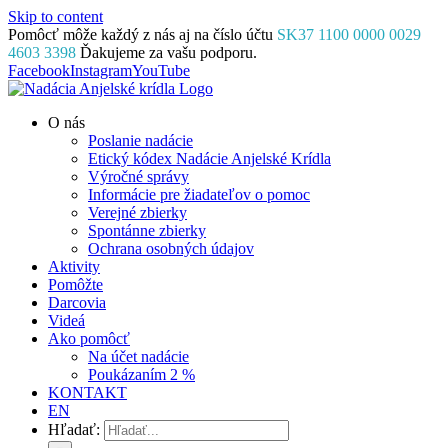
Skip to content
Pomôcť môže každý z nás aj na číslo účtu
SK37 1100 0000 0029
4603 3398
Ďakujeme za vašu podporu.
Facebook
Instagram
YouTube
O nás
Poslanie nadácie
Etický kódex Nadácie Anjelské Krídla
Výročné správy
Informácie pre žiadateľov o pomoc
Verejné zbierky
Spontánne zbierky
Ochrana osobných údajov
Aktivity
Pomôžte
Darcovia
Videá
Ako pomôcť
Na účet nadácie
Poukázaním 2 %
KONTAKT
EN
Hľadať: