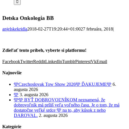
Detska Onkologia BB
anjelskekridla
2018-02-27T19:20:44+01:00
27 februára, 2018
|
Zdieľať tento príbeh, vyberte si platformu!
Facebook
Twitter
Reddit
LinkedIn
Tumblr
Pinterest
Vk
Email
Najnovšie
🩵Czechoslovak Tow Show 2026🩵 ĎAKUJEME🩵
6.
augusta 2026
🩵
3. augusta 2026
🩵🩵 BYŤ DOBROVOĽNÍKOM neznamená, že
dobrovoľník má príliš veľa voľného času. Je o tom, že má
dostatočne veľké srdce 🩵 na to, aby kúsok z neho
DAROVAL.
2. augusta 2026
Kategórie