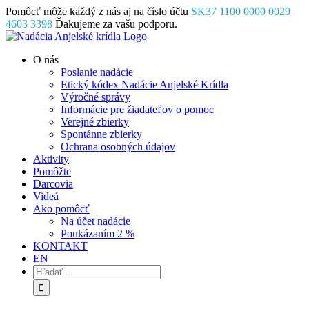
Skip
Pomôcť môže každý z nás aj na číslo účtu
SK37 1100 0000 0029
to
4603 3398
Ďakujeme za vašu podporu.
content
Facebook
Instagram
YouTube
O nás
Poslanie nadácie
Etický kódex Nadácie Anjelské Krídla
Výročné správy
Informácie pre žiadateľov o pomoc
Verejné zbierky
Spontánne zbierky
Ochrana osobných údajov
Aktivity
Pomôžte
Darcovia
Videá
Ako pomôcť
Na účet nadácie
Poukázaním 2 %
KONTAKT
EN
Hľadať: