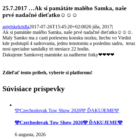
25.7.2017 …Ak si pamätáte malého Samka, naše
prvé nadačné dieťatko☺☺☺
anjelskekridla
2017-07-26T15:45:20+02:00
26 júla, 2017
|
Ak si pamätáte malého Samka, naše prvé nadačné dieťatko☺☺☺.
Maly Samko ma z casti poriesenu konsku nozku, liecbu vo Viedni
kde podstupil 4 sadrovania, jednu tenotomiu a poslednu sadru, teraz
nosi specialne sandalky tri mesiace 22 hodin.
Dakujeme Samkovej maminke za nadherne fotky❤❤❤❤
Zdieľať tento príbeh, vyberte si platformu!
Facebook
Twitter
Reddit
LinkedIn
Tumblr
Pinterest
Vk
Email
Súvisiace príspevky
🩵Czechoslovak Tow Show 2026🩵 ĎAKUJEME🩵
🩵Czechoslovak Tow Show 2026🩵 ĎAKUJEME🩵
6 augusta, 2026