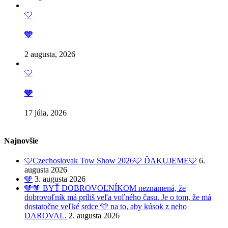
🩵
🩵
2 augusta, 2026
🩵
🩵
17 júla, 2026
Najnovšie
🩵Czechoslovak Tow Show 2026🩵 ĎAKUJEME🩵
6.
augusta 2026
🩵
3. augusta 2026
🩵🩵 BYŤ DOBROVOĽNÍKOM neznamená, že
dobrovoľník má príliš veľa voľného času. Je o tom, že má
dostatočne veľké srdce 🩵 na to, aby kúsok z neho
DAROVAL.
2. augusta 2026