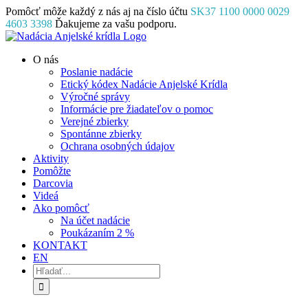
Skip
Pomôcť môže každý z nás aj na číslo účtu
SK37 1100 0000 0029
to
4603 3398
Ďakujeme za vašu podporu.
content
Facebook
Instagram
YouTube
O nás
Poslanie nadácie
Etický kódex Nadácie Anjelské Krídla
Výročné správy
Informácie pre žiadateľov o pomoc
Verejné zbierky
Spontánne zbierky
Ochrana osobných údajov
Aktivity
Pomôžte
Darcovia
Videá
Ako pomôcť
Na účet nadácie
Poukázaním 2 %
KONTAKT
EN
Hľadať: