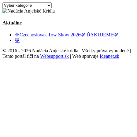
Kategórie
Aktuálne
🩵Czechoslovak Tow Show 2026🩵 ĎAKUJEME🩵
🩵
© 2016 -
2026 Nadácia Anjelské krídla | Všetky práva vyhradené |
Tento portál fičí na
Websupport.sk
| Web spravuje
Ideanet.sk