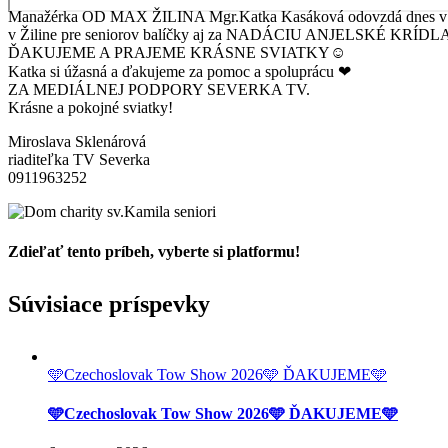
Manažérka OD MAX ŽILINA Mgr.Katka Kasáková odovzdá dnes v D
v Žiline pre seniorov balíčky aj za NADÁCIU ANJELSKÉ KRÍDL
ĎAKUJEME A PRAJEME KRÁSNE SVIATKY☺
Katka si úžasná a ďakujeme za pomoc a spoluprácu ❤
ZA MEDIÁLNEJ PODPORY SEVERKA TV.
Krásne a pokojné sviatky!
Miroslava Sklenárová
riaditeľka TV Severka
0911963252
Zdieľať tento príbeh, vyberte si platformu!
Facebook
Twitter
Reddit
LinkedIn
Tumblr
Pinterest
Vk
Email
Súvisiace príspevky
🩵Czechoslovak Tow Show 2026🩵 ĎAKUJEME🩵
🩵Czechoslovak Tow Show 2026🩵 ĎAKUJEME🩵