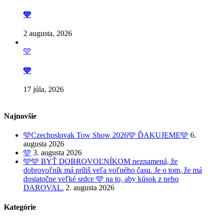
🩵
2 augusta, 2026
🩵
🩵
17 júla, 2026
Najnovšie
🩵Czechoslovak Tow Show 2026🩵 ĎAKUJEME🩵
6.
augusta 2026
🩵
3. augusta 2026
🩵🩵 BYŤ DOBROVOĽNÍKOM neznamená, že
dobrovoľník má príliš veľa voľného času. Je o tom, že má
dostatočne veľké srdce 🩵 na to, aby kúsok z neho
DAROVAL.
2. augusta 2026
Kategórie