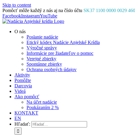
Skip to content
Pomôcť môže každý z nás aj na číslo účtu
SK37 1100 0000 0029 46
Facebook
Instagram
YouTube
O nás
Poslanie nadácie
Etický kódex Nadácie Anjelské Krídla
Výročné správy
Informácie pre žiadateľov o pomoc
Verejné zbierky
Spontánne zbierky
Ochrana osobných údajov
Aktivity
Pomôžte
Darcovia
Videá
Ako pomôcť
Na účet nadácie
Poukázaním 2 %
KONTAKT
EN
Hľadať: