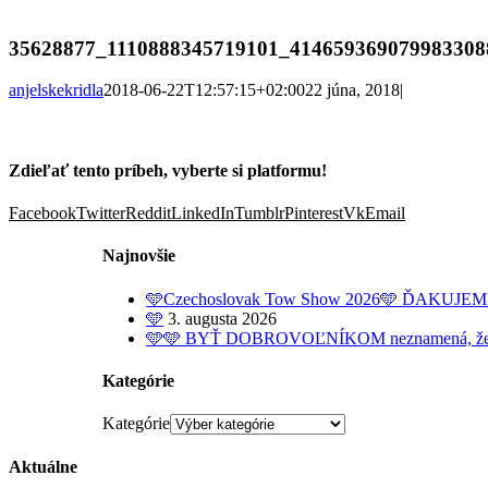
35628877_1110888345719101_414659369079983308
anjelskekridla
2018-06-22T12:57:15+02:00
22 júna, 2018
|
Zdieľať tento príbeh, vyberte si platformu!
Facebook
Twitter
Reddit
LinkedIn
Tumblr
Pinterest
Vk
Email
Najnovšie
🩵Czechoslovak Tow Show 2026🩵 ĎAKUJE
🩵
3. augusta 2026
🩵🩵 BYŤ DOBROVOĽNÍKOM neznamená, že dobrov
Kategórie
Kategórie
Aktuálne