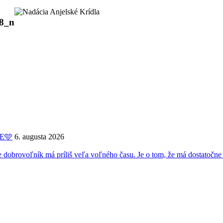
8_n
ME🩵
6. augusta 2026
oľník má príliš veľa voľného času. Je o tom, že má dostatočne 