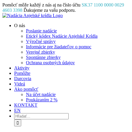
Skip
Pomôcť môže každý z nás aj na číslo účtu
SK37 1100 0000 0029
to
4603 3398
Ďakujeme za vašu podporu.
content
Facebook
Instagram
YouTube
O nás
Poslanie nadácie
Etický kódex Nadácie Anjelské Krídla
Výročné správy
Informácie pre žiadateľov o pomoc
Verejné zbierky
Spontánne zbierky
Ochrana osobných údajov
Aktivity
Pomôžte
Darcovia
Videá
Ako pomôcť
Na účet nadácie
Poukázaním 2 %
KONTAKT
EN
Hľadať: