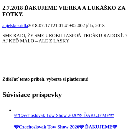
2.7.2018 ĎAKUJEME VIERKA A LUKÁŠKO ZA
FOTKY.
anjelskekridla
2018-07-17T21:01:41+02:00
2 júla, 2018
|
SME RADI, ŽE SME UROBILI ASPOŇ TROŠKU RADOSŤ. ?
AJ KEĎ MÁLO – ALE Z LÁSKY
Zdieľať tento príbeh, vyberte si platformu!
Facebook
Twitter
Reddit
LinkedIn
Tumblr
Pinterest
Vk
Email
Súvisiace príspevky
🩵Czechoslovak Tow Show 2026🩵 ĎAKUJEME🩵
🩵Czechoslovak Tow Show 2026🩵 ĎAKUJEME🩵