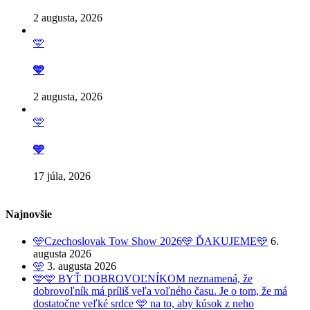
2 augusta, 2026
🩵
🩵
2 augusta, 2026
🩵
🩵
17 júla, 2026
Najnovšie
🩵Czechoslovak Tow Show 2026🩵 ĎAKUJEME🩵
6.
augusta 2026
🩵
3. augusta 2026
🩵🩵 BYŤ DOBROVOĽNÍKOM neznamená, že
dobrovoľník má príliš veľa voľného času. Je o tom, že má
dostatočne veľké srdce 🩵 na to, aby kúsok z neho