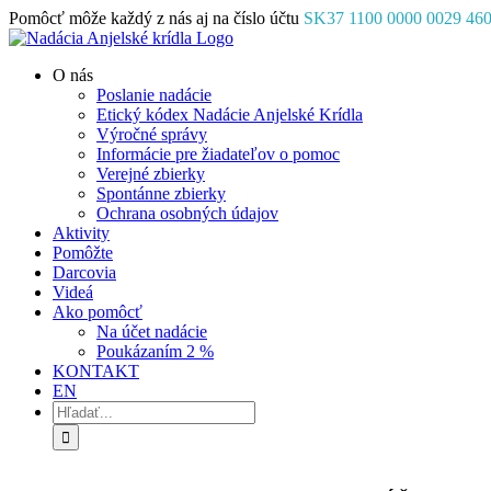
Skip
Pomôcť môže každý z nás aj na číslo účtu
SK37 1100 0000 0029 46
to
Facebook
Instagram
YouTube
content
O nás
Poslanie nadácie
Etický kódex Nadácie Anjelské Krídla
Výročné správy
Informácie pre žiadateľov o pomoc
Verejné zbierky
Spontánne zbierky
Ochrana osobných údajov
Aktivity
Pomôžte
Darcovia
Videá
Ako pomôcť
Na účet nadácie
Poukázaním 2 %
KONTAKT
EN
Hľadať: