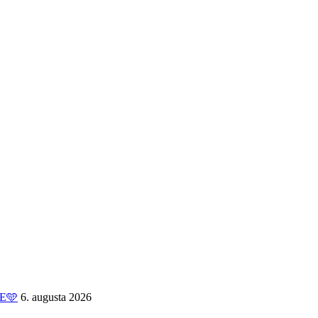
ME🩵
6. augusta 2026