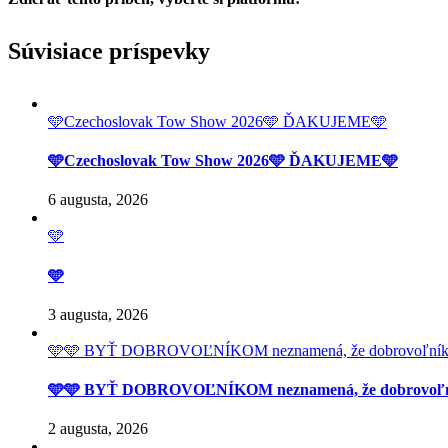
Facebook
Twitter
Reddit
LinkedIn
Tumblr
Pinterest
Vk
Email
Súvisiace príspevky
🩵Czechoslovak Tow Show 2026🩵 ĎAKUJEME🩵
🩵Czechoslovak Tow Show 2026🩵 ĎAKUJEME🩵
6 augusta, 2026
🩵
🩵
3 augusta, 2026
🩵🩵 BYŤ DOBROVOĽNÍKOM neznamená, že dobrovoľník má prí
🩵🩵 BYŤ DOBROVOĽNÍKOM neznamená, že dobrovoľník má 
2 augusta, 2026