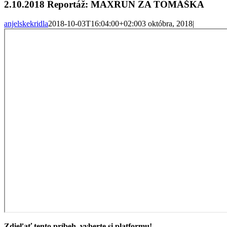
2.10.2018 Reportáž: MAXRUN ZA TOMÁŠKA
anjelskekridla
2018-10-03T16:04:00+02:00
3 októbra, 2018
|
Zdieľať tento príbeh, vyberte si platformu!