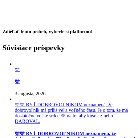
Zdieľať tento príbeh, vyberte si platformu!
Facebook
Twitter
Reddit
LinkedIn
Tumblr
Pinterest
Vk
Email
Súvisiace príspevky
🩵
🩵
3 augusta, 2026
🩵🩵 BYŤ DOBROVOĽNÍKOM neznamená, že
dobrovoľník má príliš veľa voľného času. Je o tom, že má
dostatočne veľké srdce 🩵 na to, aby kúsok z neho
DAROVAL.
🩵🩵 BYŤ DOBROVOĽNÍKOM neznamená, že