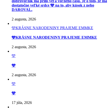
dobrovoľník má príliš veľa voľného času. Je o tom, že má
dostatočne veľké srdce 🩵 na to, aby kúsok z neho
DAROVAL.
2 augusta, 2026
🩵KRÁSNE NARODENINY PRAJEME EMMKE
🩵KRÁSNE NARODENINY PRAJEME EMMKE
2 augusta, 2026
🩵
🩵
2 augusta, 2026
🩵
🩵
17 júla, 2026