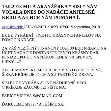
19.9.2018 MILÁ ARANŽÉRKA “ SISI “ NÁM
VOLALA DNES DO NADÁCIE ANJELSKÉ
KRÍDLA A CHCE NÁM POMÁHAŤ.
anjelskekridla
2018-09-20T11:10:23+02:00
19 septembra, 2018
|
BUDE VYRÁBAŤ TÝCHTO KRÁSNYCH ANJELOV NA
POMOC NADÁCII.
ZA VÁŠ NEZIŠTNÝ FINANČNÝ DAR 30 EUR PRIAMO NA
ÚČET NADÁCIE DOSTANETE TENTO KRÁSNY DAR.
PENIAZE PÔJDU NA NÁKUP JEDLA, PRÍSPEVKY,
LIEKY….
?
ANJEL MÁ VÝŠKU METER, JE Z BREZOVÉHO DREVA,
ŠÍRKA KRÍDEL JE 54 CM A SÚ TAKTIEŽ Z DREVA.
SISI BUDE VYRÁBA AJ INÉ NÁDHERNÉ VECI.
V PRÍPADE ZÁUJMU JEJ PÍŠTE NA:
FABICOVICOVA.S@GMAIL.COM
ĎAKUJEME SISI
?
?
?
A TEŠÍME SA.