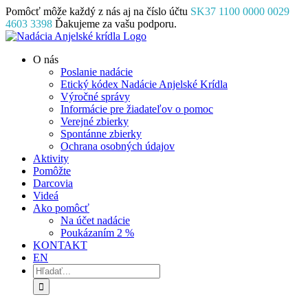
Skip
Pomôcť môže každý z nás aj na číslo účtu
SK37 1100 0000 0029
to
4603 3398
Ďakujeme za vašu podporu.
content
Facebook
Instagram
YouTube
O nás
Poslanie nadácie
Etický kódex Nadácie Anjelské Krídla
Výročné správy
Informácie pre žiadateľov o pomoc
Verejné zbierky
Spontánne zbierky
Ochrana osobných údajov
Aktivity
Pomôžte
Darcovia
Videá
Ako pomôcť
Na účet nadácie
Poukázaním 2 %
KONTAKT
EN
Hľadať: