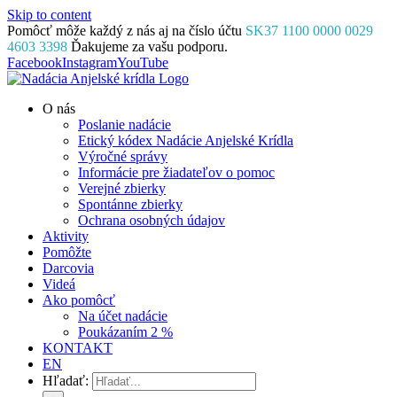
Skip to content
Pomôcť môže každý z nás aj na číslo účtu
SK37 1100 0000 0029
4603 3398
Ďakujeme za vašu podporu.
Facebook
Instagram
YouTube
O nás
Poslanie nadácie
Etický kódex Nadácie Anjelské Krídla
Výročné správy
Informácie pre žiadateľov o pomoc
Verejné zbierky
Spontánne zbierky
Ochrana osobných údajov
Aktivity
Pomôžte
Darcovia
Videá
Ako pomôcť
Na účet nadácie
Poukázaním 2 %
KONTAKT
EN
Hľadať: