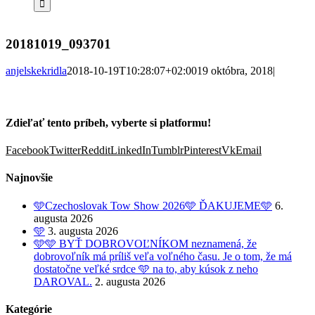
20181019_093701
anjelskekridla
2018-10-19T10:28:07+02:00
19 októbra, 2018
|
Zdieľať tento príbeh, vyberte si platformu!
Facebook
Twitter
Reddit
LinkedIn
Tumblr
Pinterest
Vk
Email
Najnovšie
🩵Czechoslovak Tow Show 2026🩵 ĎAKUJEME🩵
6.
augusta 2026
🩵
3. augusta 2026
🩵🩵 BYŤ DOBROVOĽNÍKOM neznamená, že
dobrovoľník má príliš veľa voľného času. Je o tom, že má
dostatočne veľké srdce 🩵 na to, aby kúsok z neho
DAROVAL.
2. augusta 2026
Kategórie