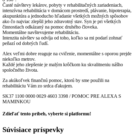
Časté návštevy lekárov, pobyty v rehabilitačných zariadeniach,
intenzívna rehabilitácia v domácom prostredí, plávanie, hipoterapia,
akupunktúra a jednoducho hľadanie všetkých možných spôsobov
ako čo najviac zlepšil jeho zdravotný stav. Syn je pri všetkých
činnostiach odkázaný na pomoc druhého človeka.
Momentálne navštevujeme rehabilitáciu.
Intenzita návštev sa odvíja od toho, koľko sa mi podarí zohnať
peňazí od dobrých ľudí.
Alex veľmi dobre reaguje na cvičenie, momentálne s oporou prejde
niekoľko metrov.
Každé jeho zlepšenie je malým krôčkom ku skvalitneniu nášho
spoločného života.
Za akúkoľvek finančnú pomoc, ktorú by sme použili na
rehabilitáciu Vám zo srdca ďakujem.
SK37 1100 0000 0029 4603 3398 / POMOC PRE ALEXA S
MAMINKOU
Zdieľať tento príbeh, vyberte si platformu!
Facebook
Twitter
Reddit
LinkedIn
Tumblr
Pinterest
Vk
Email
Súvisiace príspevky