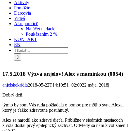
Aktivity
Pomôžte
Darcovia
Videá
Ako pomôcť
Na účet nadácie
Poukázaním 2 %
KONTAKT
EN
Hľadať:
17.5.2018 Výzva anjelov! Alex s maminkou (0054)
anjelskekridla
2018-05-22T14:10:51+02:00
22 mája, 2018
|
Dobrý deň,
týmto by som Vás rada požiadala o pomoc pre môjho syna Alexa,
ktorý je ťažko zdravotne postihnutý.
Alex sa narodil ako zdravé dieťa. Približne v siedmich mesiacoch
života dostal prvý epileptický záchvat. Odvtedy sa nám život zmenil
o 180°.