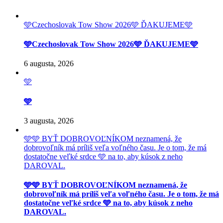
🩵Czechoslovak Tow Show 2026🩵 ĎAKUJEME🩵
🩵Czechoslovak Tow Show 2026🩵 ĎAKUJEME🩵
6 augusta, 2026
🩵
🩵
3 augusta, 2026
🩵🩵 BYŤ DOBROVOĽNÍKOM neznamená, že
dobrovoľník má príliš veľa voľného času. Je o tom, že má
dostatočne veľké srdce 🩵 na to, aby kúsok z neho
DAROVAL.
🩵🩵 BYŤ DOBROVOĽNÍKOM neznamená, že
dobrovoľník má príliš veľa voľného času. Je o tom, že má
dostatočne veľké srdce 🩵 na to, aby kúsok z neho
DAROVAL.