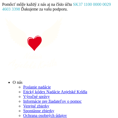
Skip
Pomôcť môže každý z nás aj na číslo účtu
SK37 1100 0000 0029
to
4603 3398
Ďakujeme za vašu podporu.
content
Facebook
Instagram
YouTube
O nás
Poslanie nadácie
Etický kódex Nadácie Anjelské Krídla
Výročné správy
Informácie pre žiadateľov o pomoc
Verejné zbierky
Spontánne zbierky
Ochrana osobných údajov