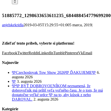
51885772_1298633653611235_684488454779699200
anjelskekridla
2019-03-05T15:29:55+01:00
5 marca, 2019
|
Zdieľať tento príbeh, vyberte si platformu!
Facebook
Twitter
Reddit
LinkedIn
Tumblr
Pinterest
Vk
Email
Najnovšie
🩵Czechoslovak Tow Show 2026🩵 ĎAKUJEME🩵
6.
augusta 2026
🩵
3. augusta 2026
🩵🩵 BYŤ DOBROVOĽNÍKOM neznamená, že
dobrovoľník má príliš veľa voľného času. Je o tom, že má
dostatočne veľké srdce 🩵 na to, aby kúsok z neho
DAROVAL.
2. augusta 2026
Kategórie