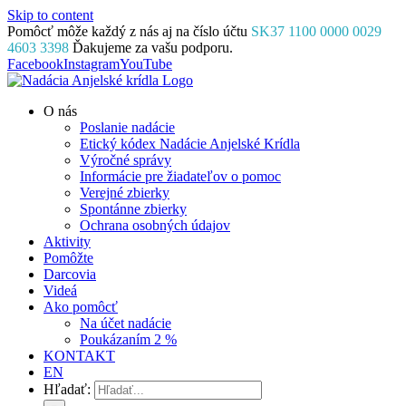
Skip to content
Pomôcť môže každý z nás aj na číslo účtu
SK37 1100 0000 0029
4603 3398
Ďakujeme za vašu podporu.
Facebook
Instagram
YouTube
O nás
Poslanie nadácie
Etický kódex Nadácie Anjelské Krídla
Výročné správy
Informácie pre žiadateľov o pomoc
Verejné zbierky
Spontánne zbierky
Ochrana osobných údajov
Aktivity
Pomôžte
Darcovia
Videá
Ako pomôcť
Na účet nadácie
Poukázaním 2 %
KONTAKT
EN
Hľadať: