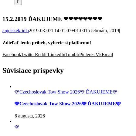
15.2.2019 ĎAKUJEME ❤❤❤❤❤❤❤❤
anjelskekridla
2019-03-07T14:01:07+01:00
15 februára, 2019
|
Zdieľať tento príbeh, vyberte si platformu!
Facebook
Twitter
Reddit
LinkedIn
Tumblr
Pinterest
Vk
Email
Súvisiace príspevky
🩵Czechoslovak Tow Show 2026🩵 ĎAKUJEME🩵
🩵Czechoslovak Tow Show 2026🩵 ĎAKUJEME🩵
6 augusta, 2026
🩵