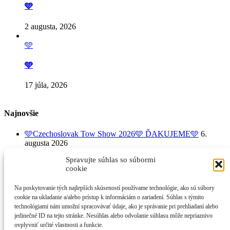
🩵
2 augusta, 2026
🩵
🩵
17 júla, 2026
Najnovšie
🩵Czechoslovak Tow Show 2026🩵 ĎAKUJEME🩵
6.
augusta 2026
🩵
3. augusta 2026
Spravujte súhlas so súbormi
🩵🩵 BYŤ DOBROVOĽNÍKOM neznamená, že
cookie
dobrovoľník má príliš veľa voľného času. Je o tom, že má
dostatočne veľké srdce 🩵 na to, aby kúsok z neho
Na poskytovanie tých najlepších skúseností používame technológie, ako sú súbory
DAROVAL.
2. augusta 2026
cookie na ukladanie a/alebo prístup k informáciám o zariadení. Súhlas s týmito
technológiami nám umožní spracovávať údaje, ako je správanie pri prehliadaní alebo
Kategórie
jedinečné ID na tejto stránke. Nesúhlas alebo odvolanie súhlasu môže nepriaznivo
ovplyvniť určité vlastnosti a funkcie.
Kategórie