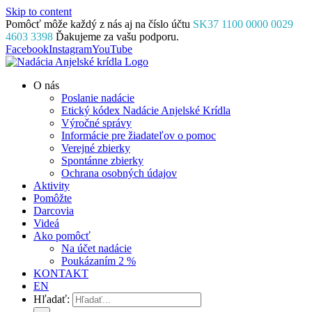
Skip to content
Pomôcť môže každý z nás aj na číslo účtu
SK37 1100 0000 0029
4603 3398
Ďakujeme za vašu podporu.
Facebook
Instagram
YouTube
O nás
Poslanie nadácie
Etický kódex Nadácie Anjelské Krídla
Výročné správy
Informácie pre žiadateľov o pomoc
Verejné zbierky
Spontánne zbierky
Ochrana osobných údajov
Aktivity
Pomôžte
Darcovia
Videá
Ako pomôcť
Na účet nadácie
Poukázaním 2 %
KONTAKT
EN
Hľadať: