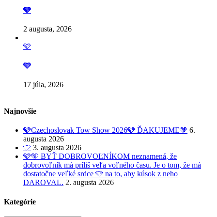
🩵
2 augusta, 2026
🩵
🩵
17 júla, 2026
Najnovšie
🩵Czechoslovak Tow Show 2026🩵 ĎAKUJEME🩵
6.
augusta 2026
🩵
3. augusta 2026
🩵🩵 BYŤ DOBROVOĽNÍKOM neznamená, že
dobrovoľník má príliš veľa voľného času. Je o tom, že má
dostatočne veľké srdce 🩵 na to, aby kúsok z neho
DAROVAL.
2. augusta 2026
Kategórie