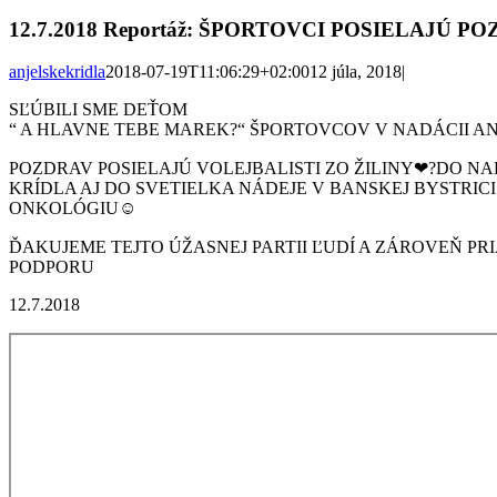
12.7.2018 Reportáž: ŠPORTOVCI POSIELAJÚ 
anjelskekridla
2018-07-19T11:06:29+02:00
12 júla, 2018
|
SĽÚBILI SME DEŤOM
“ A HLAVNE TEBE MAREK
?
“ ŠPORTOVCOV V NADÁCII AN
POZDRAV POSIELAJÚ VOLEJBALISTI ZO ŽILINY
❤
?
DO NA
KRÍDLA AJ DO SVETIELKA NÁDEJE V BANSKEJ BYSTRICI
ONKOLÓGIU
☺
ĎAKUJEME TEJTO ÚŽASNEJ PARTII ĽUDÍ A ZÁROVEŇ PR
PODPORU
12.7.2018