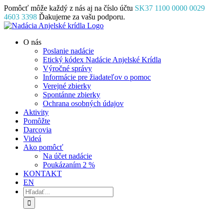
Skip
Pomôcť môže každý z nás aj na číslo účtu
SK37 1100 0000 0029
to
4603 3398
Ďakujeme za vašu podporu.
content
Facebook
Instagram
YouTube
O nás
Poslanie nadácie
Etický kódex Nadácie Anjelské Krídla
Výročné správy
Informácie pre žiadateľov o pomoc
Verejné zbierky
Spontánne zbierky
Ochrana osobných údajov
Aktivity
Pomôžte
Darcovia
Videá
Ako pomôcť
Na účet nadácie
Poukázaním 2 %
KONTAKT
EN
Hľadať: