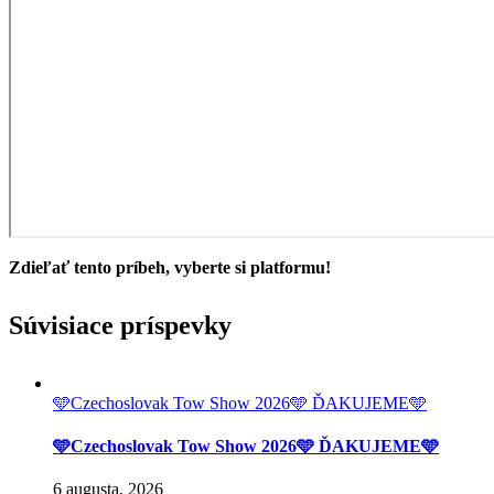
Zdieľať tento príbeh, vyberte si platformu!
Facebook
Twitter
Reddit
LinkedIn
Tumblr
Pinterest
Vk
Email
Súvisiace príspevky
🩵Czechoslovak Tow Show 2026🩵 ĎAKUJEME🩵
🩵Czechoslovak Tow Show 2026🩵 ĎAKUJEME🩵
6 augusta, 2026