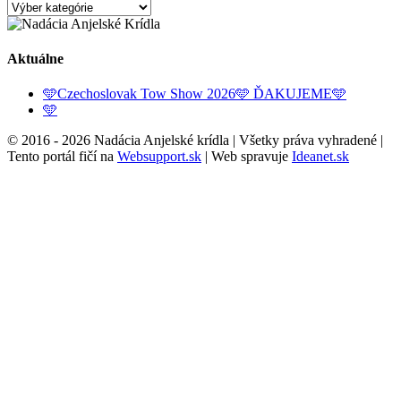
Kategórie
Aktuálne
🩵Czechoslovak Tow Show 2026🩵 ĎAKUJEME🩵
🩵
© 2016 -
2026 Nadácia Anjelské krídla | Všetky práva vyhradené |
Tento portál fičí na
Websupport.sk
| Web spravuje
Ideanet.sk