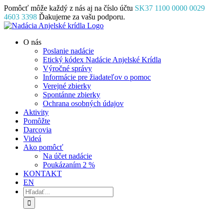
Skip
Pomôcť môže každý z nás aj na číslo účtu
SK37 1100 0000 0029
to
4603 3398
Ďakujeme za vašu podporu.
content
Facebook
Instagram
YouTube
O nás
Poslanie nadácie
Etický kódex Nadácie Anjelské Krídla
Výročné správy
Informácie pre žiadateľov o pomoc
Verejné zbierky
Spontánne zbierky
Ochrana osobných údajov
Aktivity
Pomôžte
Darcovia
Videá
Ako pomôcť
Na účet nadácie
Poukázaním 2 %
KONTAKT
EN
Hľadať: