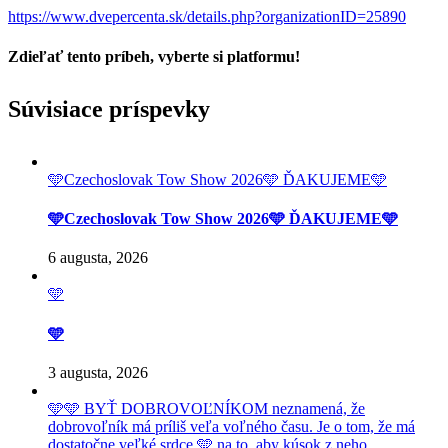
https://www.dvepercenta.sk/details.php?organizationID=25890
Zdieľať tento príbeh, vyberte si platformu!
Facebook
Twitter
Reddit
LinkedIn
Tumblr
Pinterest
Vk
Email
Súvisiace príspevky
🩵Czechoslovak Tow Show 2026🩵 ĎAKUJEME🩵
🩵Czechoslovak Tow Show 2026🩵 ĎAKUJEME🩵
6 augusta, 2026
🩵
🩵
3 augusta, 2026
🩵🩵 BYŤ DOBROVOĽNÍKOM neznamená, že
dobrovoľník má príliš veľa voľného času. Je o tom, že má
dostatočne veľké srdce 🩵 na to, aby kúsok z neho