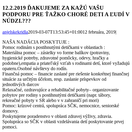
12.2.2019 ĎAKUJEME ZA KAŽÚ VAŠU
PODPORU PRE ŤAŽKO CHORÉ DETI A ĽUDÍ V
NÚDZI.???
anjelskekridla
2019-03-07T13:53:45+01:00
12 februára, 2019
|
NAŠA NADÁCIA POSKYTUJE :
Pomoc rodinám s postihnutými detičkami v oblastiach :
Materiálna pomoc – zásielky vo forme balíkov (potraviny,
hygienické potreby, zdravotné pomôcky, odevy, hračky a
podobne),empatia a priateľský vzťah s rodinami detí, ktoré vyžadujú
opateru.Osobné návštevy do rodín.
Finančná pomoc – financie zaslané pre riešenie konkrétnej finančnej
situácie za určitým účelom, resp. zaslanie príspevkov od
jednotlivých darcov
Relaxačné, ozdravujúce a rehabilitačné pobyty– organizovanie
pobytov pre rodiny s postihnutými detičkami (napr. tábory,
rekreačné pobyty v SR alebo v v zahraničí pri mori)
Pomoc: krízové centrá, spolupráca SČK, nemocnice, seniorské
domovy.
Poskytujeme poradenstvo v oblasti zdravej výživy, zdravia.
Spolupráca so SČK v oblasti vzdelávania detí poskytovanie prvej
pomoci.