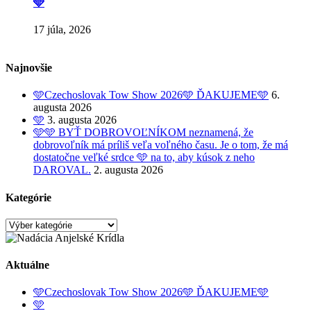
🩵
17 júla, 2026
Najnovšie
🩵Czechoslovak Tow Show 2026🩵 ĎAKUJEME🩵
6.
augusta 2026
🩵
3. augusta 2026
🩵🩵 BYŤ DOBROVOĽNÍKOM neznamená, že
dobrovoľník má príliš veľa voľného času. Je o tom, že má
dostatočne veľké srdce 🩵 na to, aby kúsok z neho
DAROVAL.
2. augusta 2026
Kategórie
Kategórie
Aktuálne
🩵Czechoslovak Tow Show 2026🩵 ĎAKUJEME🩵
🩵