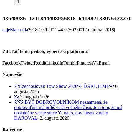
43649086_1211844498956818_641982183076423270
anjelskekridla
2018-10-12T11:44:02+02:00
12 októbra, 2018
|
Zdieľať tento príbeh, vyberte si platformu!
Facebook
Twitter
Reddit
LinkedIn
Tumblr
Pinterest
Vk
Email
Najnovšie
🩵Czechoslovak Tow Show 2026🩵 ĎAKUJEME🩵
6.
augusta 2026
🩵
3. augusta 2026
🩵🩵 BYŤ DOBROVOĽNÍKOM neznamená, že
dobrovoľník má príliš veľa voľného času. Je o tom, že má
dostatočne veľké srdce 🩵 na to, aby kúsok z neho
DAROVAL.
2. augusta 2026
Kategórie