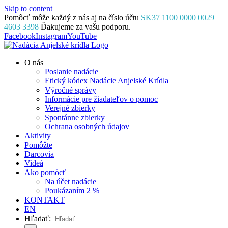
Skip to content
Pomôcť môže každý z nás aj na číslo účtu
SK37 1100 0000 0029
4603 3398
Ďakujeme za vašu podporu.
Facebook
Instagram
YouTube
O nás
Poslanie nadácie
Etický kódex Nadácie Anjelské Krídla
Výročné správy
Informácie pre žiadateľov o pomoc
Verejné zbierky
Spontánne zbierky
Ochrana osobných údajov
Aktivity
Pomôžte
Darcovia
Videá
Ako pomôcť
Na účet nadácie
Poukázaním 2 %
KONTAKT
EN
Hľadať: