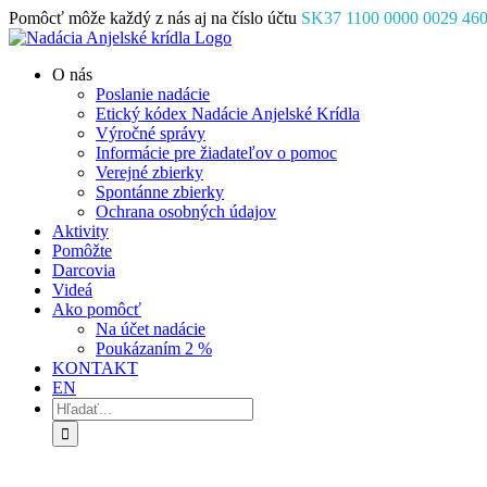
Skip
Pomôcť môže každý z nás aj na číslo účtu
SK37 1100 0000 0029 46
to
Facebook
Instagram
YouTube
content
O nás
Poslanie nadácie
Etický kódex Nadácie Anjelské Krídla
Výročné správy
Informácie pre žiadateľov o pomoc
Verejné zbierky
Spontánne zbierky
Ochrana osobných údajov
Aktivity
Pomôžte
Darcovia
Videá
Ako pomôcť
Na účet nadácie
Poukázaním 2 %
KONTAKT
EN
Hľadať: