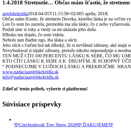
1.4.2018 Stretnutie… Občas mám šťastie, že stretne
anjelskekridla
2018-04-05T11:15:58+02:00
5 apríla, 2018
|
Občas mám šťastie, že stretnem človeka, ktorého láska je na veľmi v
Len čo som ho zazrela, premohla ma sila lásky, čo z neho vyžarovala.
Podali sme si ruky a vtedy sa mi ukázala jeho duša.
Hlboko ma dojalo, čo som videla.
Nebolo tam žiadne ego, iba láska a súcit.
Jeho súcit s ľuďmi bol tak hlboký, že si nevšímal zábrany, aké majú os
Nevybudoval si nijaké zábrany, pretože nikoho neposudzuje a neodsu
TEN MUŽ CÍTI 100 PERCENTU LÁSKU K SEBE, ČO MU 
KTO CÍTI LÁSKU K SEBE A K DRUHÝM, JE SCHOPNÝ ÚČI
“ PODNECUJME V ĽUĎOCH LÁSKU A PREKROČME HRANI
www.nadaciaanjelskekridla.sk
info@nadaciaanjelskekridla.sk
Zdieľať tento príbeh, vyberte si platformu!
Facebook
Twitter
Reddit
LinkedIn
Tumblr
Pinterest
Vk
Email
Súvisiace príspevky
🩵Czechoslovak Tow Show 2026🩵 ĎAKUJEME🩵