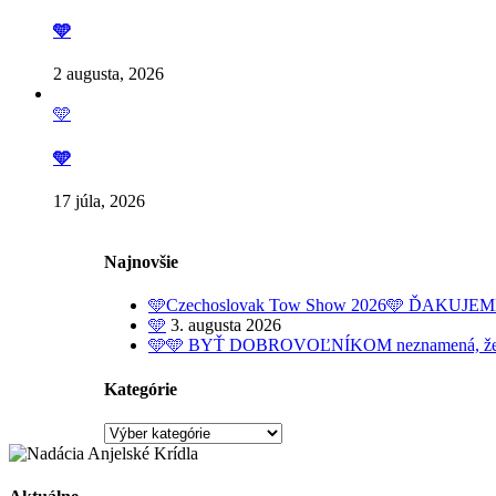
🩵
2 augusta, 2026
🩵
🩵
17 júla, 2026
Najnovšie
🩵Czechoslovak Tow Show 2026🩵 ĎAKUJE
🩵
3. augusta 2026
🩵🩵 BYŤ DOBROVOĽNÍKOM neznamená, že dobrov
Kategórie
Kategórie