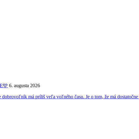
ME🩵
6. augusta 2026
oľník má príliš veľa voľného času. Je o tom, že má dostatočne 