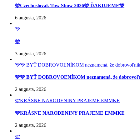
🩵Czechoslovak Tow Show 2026🩵 ĎAKUJEME🩵
6 augusta, 2026
🩵
🩵
3 augusta, 2026
🩵🩵 BYŤ DOBROVOĽNÍKOM neznamená, že dobrovoľník má prí
🩵🩵 BYŤ DOBROVOĽNÍKOM neznamená, že dobrovoľník má 
2 augusta, 2026
🩵KRÁSNE NARODENINY PRAJEME EMMKE
🩵KRÁSNE NARODENINY PRAJEME EMMKE
2 augusta, 2026
🩵