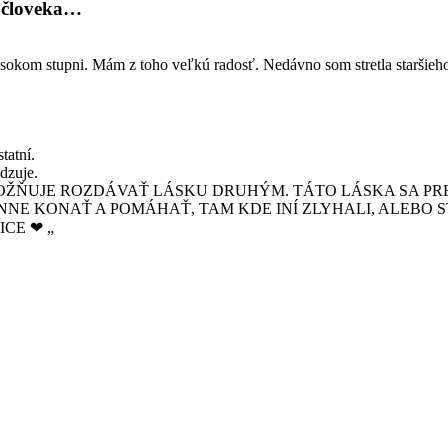
m človeka…
ysokom stupni. Mám z toho veľkú radosť. Nedávno som stretla staršieh
tatní.
dzuje.
UMOŽŇUJE ROZDÁVAŤ LÁSKU DRUHÝM. TÁTO LÁSKA SA P
NNE KONAŤ A POMÁHAŤ, TAM KDE INÍ ZLYHALI, ALEBO S
CE ❤ „