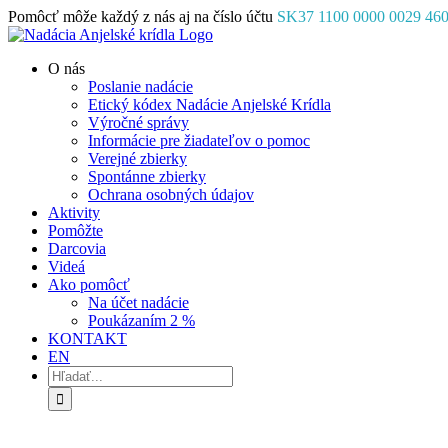
Skip
Pomôcť môže každý z nás aj na číslo účtu
SK37 1100 0000 0029 46
to
Facebook
Instagram
YouTube
content
O nás
Poslanie nadácie
Etický kódex Nadácie Anjelské Krídla
Výročné správy
Informácie pre žiadateľov o pomoc
Verejné zbierky
Spontánne zbierky
Ochrana osobných údajov
Aktivity
Pomôžte
Darcovia
Videá
Ako pomôcť
Na účet nadácie
Poukázaním 2 %
KONTAKT
EN
Hľadať: