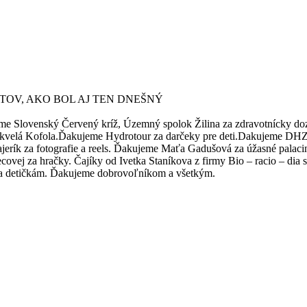
OV, AKO BOL AJ TEN DNEŠNÝ
eme Slovenský Červený kríž, Územný spolok Žilina za zdravotnícky do
eme skvelá Kofola.Ďakujeme Hydrotour za darčeky pre deti.Dakujeme 
erík za fotografie a reels. Ďakujeme Maťa Gadušová za úžasné palac
j za hračky. Čajíky od Ivetka Staníkova z firmy Bio – racio – dia s.r.
i a detičkám. Ďakujeme dobrovoľníkom a všetkým.