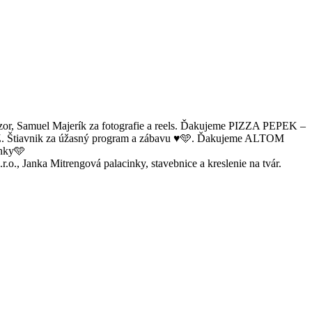
zor, Samuel Majerík za fotografie a reels. Ďakujeme PIZZA PEPEK –
DHZ. Štiavnik za úžasný program a zábavu ♥️🩵. Ďakujeme ALTOM
inky🩵
o., Janka Mitrengová palacinky, stavebnice a kreslenie na tvár.