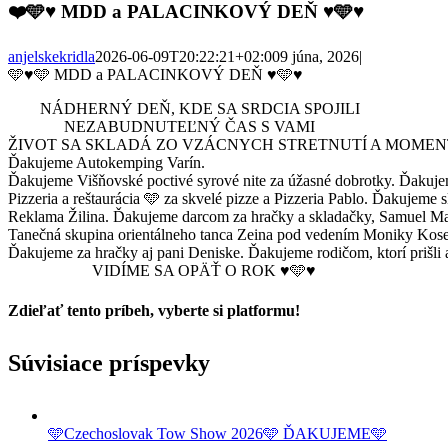
❤️🩵♥️ MDD a PALACINKOVÝ DEŇ ♥️🩵♥️
anjelskekridla
2026-06-09T20:22:21+02:00
9 júna, 2026
|
🩵♥️🩵 MDD a PALACINKOVÝ DEŇ ♥️🩵♥️
NÁDHERNÝ DEŇ, KDE SA SRDCIA SPOJILI
NEZABUDNUTEĽNÝ ČAS S VAMI
ŽIVOT SA SKLADÁ ZO VZÁCNYCH STRETNUTÍ A MOMENT
Ďakujeme Autokemping Varín.
Ďakujeme Višňovské poctivé syrové nite za úžasné dobrotky. Ďakuj
Pizzeria a reštaurácia 🩵 za skvelé pizze a Pizzeria Pablo. Ďakuj
Reklama Žilina. Ďakujeme darcom za hračky a skladačky, Samuel Maj
Tanečná skupina orientálneho tanca Zeina pod vedením Moniky Kosecove
Ďakujeme za hračky aj pani Deniske. Ďakujeme rodičom, ktorí prišl
VIDÍME SA OPÄŤ O ROK ♥️🩵♥️
Zdieľať tento príbeh, vyberte si platformu!
Facebook
Twitter
Reddit
LinkedIn
Tumblr
Pinterest
Vk
Email
Súvisiace príspevky
🩵Czechoslovak Tow Show 2026🩵 ĎAKUJEME🩵