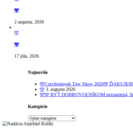
🩵
2 augusta, 2026
🩵
🩵
17 júla, 2026
Najnovšie
🩵Czechoslovak Tow Show 2026🩵 ĎAKUJE
🩵
3. augusta 2026
🩵🩵 BYŤ DOBROVOĽNÍKOM neznamená, že dobrov
Kategórie
Kategórie