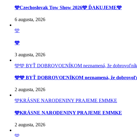
🩵Czechoslovak Tow Show 2026🩵 ĎAKUJEME🩵
6 augusta, 2026
🩵
🩵
3 augusta, 2026
🩵🩵 BYŤ DOBROVOĽNÍKOM neznamená, že dobrovoľník má prí
🩵🩵 BYŤ DOBROVOĽNÍKOM neznamená, že dobrovoľník má 
2 augusta, 2026
🩵KRÁSNE NARODENINY PRAJEME EMMKE
🩵KRÁSNE NARODENINY PRAJEME EMMKE
2 augusta, 2026
🩵