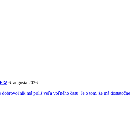
ME🩵
6. augusta 2026
oľník má príliš veľa voľného času. Je o tom, že má dostatočne 