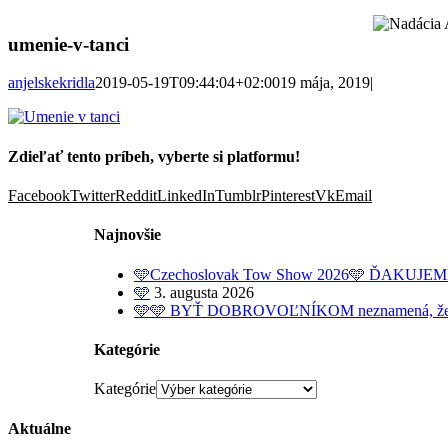
umenie-v-tanci
anjelskekridla
2019-05-19T09:44:04+02:00
19 mája, 2019
|
Zdieľať tento príbeh, vyberte si platformu!
Facebook
Twitter
Reddit
LinkedIn
Tumblr
Pinterest
Vk
Email
Najnovšie
🩵Czechoslovak Tow Show 2026🩵 ĎAKUJE
🩵
3. augusta 2026
🩵🩵 BYŤ DOBROVOĽNÍKOM neznamená, že dobrov
Kategórie
Kategórie
Aktuálne