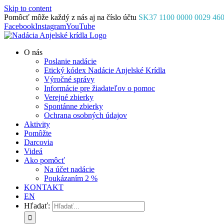
Skip to content
Pomôcť môže každý z nás aj na číslo účtu
SK37 1100 0000 0029 46
Facebook
Instagram
YouTube
O nás
Poslanie nadácie
Etický kódex Nadácie Anjelské Krídla
Výročné správy
Informácie pre žiadateľov o pomoc
Verejné zbierky
Spontánne zbierky
Ochrana osobných údajov
Aktivity
Pomôžte
Darcovia
Videá
Ako pomôcť
Na účet nadácie
Poukázaním 2 %
KONTAKT
EN
Hľadať: