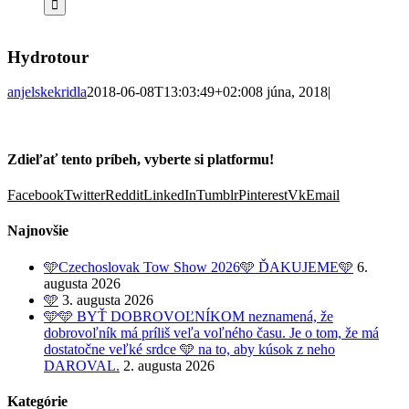
Hydrotour
anjelskekridla
2018-06-08T13:03:49+02:00
8 júna, 2018
|
Zdieľať tento príbeh, vyberte si platformu!
Facebook
Twitter
Reddit
LinkedIn
Tumblr
Pinterest
Vk
Email
Najnovšie
🩵Czechoslovak Tow Show 2026🩵 ĎAKUJEME🩵
6.
augusta 2026
🩵
3. augusta 2026
🩵🩵 BYŤ DOBROVOĽNÍKOM neznamená, že
dobrovoľník má príliš veľa voľného času. Je o tom, že má
dostatočne veľké srdce 🩵 na to, aby kúsok z neho
DAROVAL.
2. augusta 2026
Kategórie