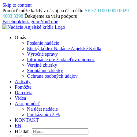
Skip to content
Pomôcť môže každý z nás aj na číslo účtu
SK37 1100 0000 0029
4603 3398
Ďakujeme za vašu podporu.
Facebook
Instagram
YouTube
O nás
Poslanie nadácie
Etický kódex Nadácie Anjelské Krídla
Výročné správy
Informácie pre žiadateľov o pomoc
Verejné zbierky
Spontánne zbierky
Ochrana osobných údajov
Aktivity
Pomôžte
Darcovia
Videá
Ako pomôcť
Na účet nadácie
Poukázaním 2 %
KONTAKT
EN
Hľadať: