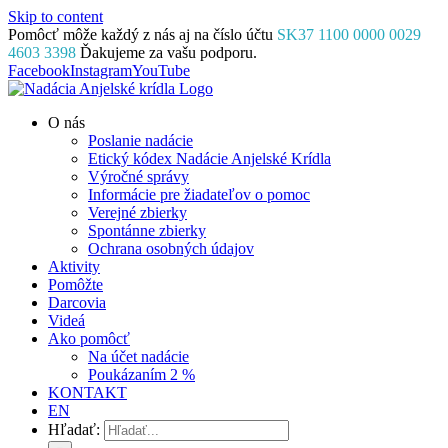
Skip to content
Pomôcť môže každý z nás aj na číslo účtu
SK37 1100 0000 0029
4603 3398
Ďakujeme za vašu podporu.
Facebook
Instagram
YouTube
O nás
Poslanie nadácie
Etický kódex Nadácie Anjelské Krídla
Výročné správy
Informácie pre žiadateľov o pomoc
Verejné zbierky
Spontánne zbierky
Ochrana osobných údajov
Aktivity
Pomôžte
Darcovia
Videá
Ako pomôcť
Na účet nadácie
Poukázaním 2 %
KONTAKT
EN
Hľadať: