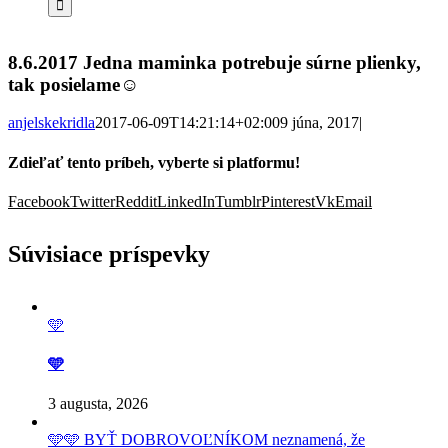
8.6.2017 Jedna maminka potrebuje súrne plienky,
tak posielame☺
anjelskekridla
2017-06-09T14:21:14+02:00
9 júna, 2017
|
Zdieľať tento príbeh, vyberte si platformu!
Facebook
Twitter
Reddit
LinkedIn
Tumblr
Pinterest
Vk
Email
Súvisiace príspevky
🩵
🩵
3 augusta, 2026
🩵🩵 BYŤ DOBROVOĽNÍKOM neznamená, že