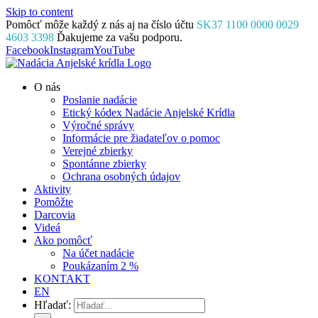
Skip to content
Pomôcť môže každý z nás aj na číslo účtu
SK37 1100 0000 0029
4603 3398
Ďakujeme za vašu podporu.
Facebook
Instagram
YouTube
O nás
Poslanie nadácie
Etický kódex Nadácie Anjelské Krídla
Výročné správy
Informácie pre žiadateľov o pomoc
Verejné zbierky
Spontánne zbierky
Ochrana osobných údajov
Aktivity
Pomôžte
Darcovia
Videá
Ako pomôcť
Na účet nadácie
Poukázaním 2 %
KONTAKT
EN
Hľadať: