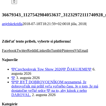
36679343_1127542984053637_31232972111740928_
anjelskekridla
2018-07-18T18:21:59+02:00
18 júla, 2018
|
Zdieľať tento príbeh, vyberte si platformu!
Facebook
Twitter
Reddit
LinkedIn
Tumblr
Pinterest
Vk
Email
Najnovšie
🩵Czechoslovak Tow Show 2026🩵 ĎAKUJEME🩵
6.
augusta 2026
🩵
3. augusta 2026
🩵🩵 BYŤ DOBROVOĽNÍKOM neznamená, že
dobrovoľník má príliš veľa voľného času. Je o tom, že má
dostatočne veľké srdce 🩵 na to, aby kúsok z neho
DAROVAL.
2. augusta 2026
Kategórie