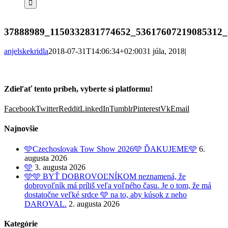
37888989_1150332831774652_53617607219085312_
anjelskekridla
2018-07-31T14:06:34+02:00
31 júla, 2018
|
Zdieľať tento príbeh, vyberte si platformu!
Facebook
Twitter
Reddit
LinkedIn
Tumblr
Pinterest
Vk
Email
Najnovšie
🩵Czechoslovak Tow Show 2026🩵 ĎAKUJEME🩵
6.
augusta 2026
🩵
3. augusta 2026
🩵🩵 BYŤ DOBROVOĽNÍKOM neznamená, že
dobrovoľník má príliš veľa voľného času. Je o tom, že má
dostatočne veľké srdce 🩵 na to, aby kúsok z neho
DAROVAL.
2. augusta 2026
Kategórie