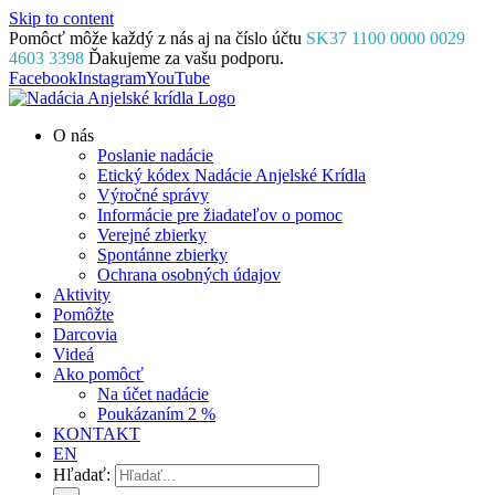
Skip to content
Pomôcť môže každý z nás aj na číslo účtu
SK37 1100 0000 0029
4603 3398
Ďakujeme za vašu podporu.
Facebook
Instagram
YouTube
O nás
Poslanie nadácie
Etický kódex Nadácie Anjelské Krídla
Výročné správy
Informácie pre žiadateľov o pomoc
Verejné zbierky
Spontánne zbierky
Ochrana osobných údajov
Aktivity
Pomôžte
Darcovia
Videá
Ako pomôcť
Na účet nadácie
Poukázaním 2 %
KONTAKT
EN
Hľadať: