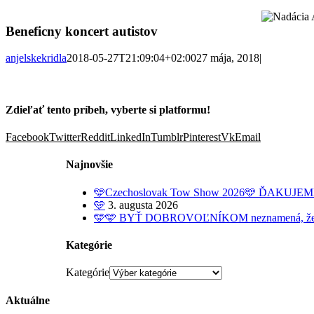
Beneficny koncert autistov
anjelskekridla
2018-05-27T21:09:04+02:00
27 mája, 2018
|
Zdieľať tento príbeh, vyberte si platformu!
Facebook
Twitter
Reddit
LinkedIn
Tumblr
Pinterest
Vk
Email
Najnovšie
🩵Czechoslovak Tow Show 2026🩵 ĎAKUJE
🩵
3. augusta 2026
🩵🩵 BYŤ DOBROVOĽNÍKOM neznamená, že dobrov
Kategórie
Kategórie
Aktuálne