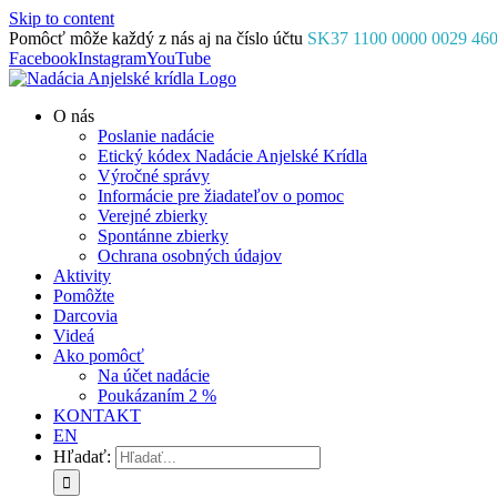
Skip to content
Pomôcť môže každý z nás aj na číslo účtu
SK37 1100 0000 0029 46
Facebook
Instagram
YouTube
O nás
Poslanie nadácie
Etický kódex Nadácie Anjelské Krídla
Výročné správy
Informácie pre žiadateľov o pomoc
Verejné zbierky
Spontánne zbierky
Ochrana osobných údajov
Aktivity
Pomôžte
Darcovia
Videá
Ako pomôcť
Na účet nadácie
Poukázaním 2 %
KONTAKT
EN
Hľadať: